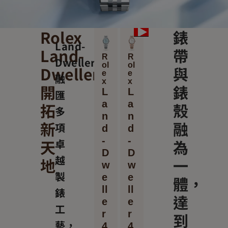
Rolex
錶
Land-
Land-
帶
R
R
Dweller
ol
ol
Dweller
與
e
e
融
x
x
開
錶
L
L
匯
a
a
拓
殼
多
n
n
新
融
項
d
d
-
-
天
為
卓
D
D
越
地
一
w
w
製
e
e
體，
ll
ll
錶
達
e
e
工
r
r
到
藝，
4
4