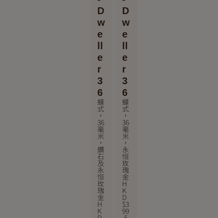
D
D
w
w
e
e
ll
ll
e
e
r
r
3
3
6
6
蠔
蠔
式
式
，
，
36
36
毫
毫
米
米
，
，
鑽
永
石
恒
及
玫
永
瑰
恒
金
玫
H
瑰
K
金
D
H
$
3
K
99
D
,5