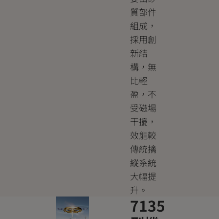
質部件
組成，
採用創
新結
構，無
比輕
盈，不
受磁場
干擾，
效能較
傳統擒
縱系統
大幅提
升。
7135