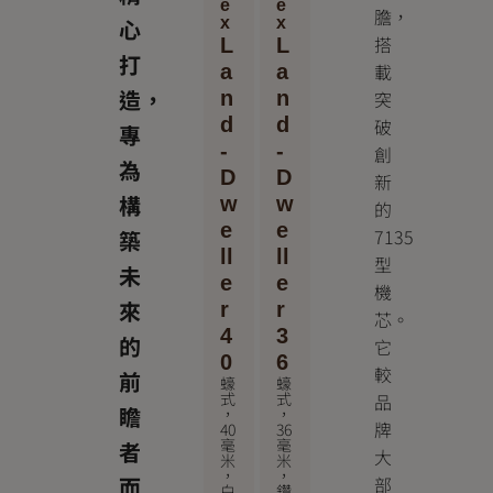
e
e
膽，
x
x
心
搭
L
L
打
載
a
a
造，
n
n
突
d
d
破
專
-
-
創
為
D
D
新
構
w
w
的
e
e
7135
築
ll
ll
型
未
e
e
機
來
r
r
芯。
4
3
的
它
0
6
較
前
蠔
蠔
式
式
品
瞻
，
，
牌
40
36
毫
毫
者
大
米
米
，
，
而
部
白
鑽