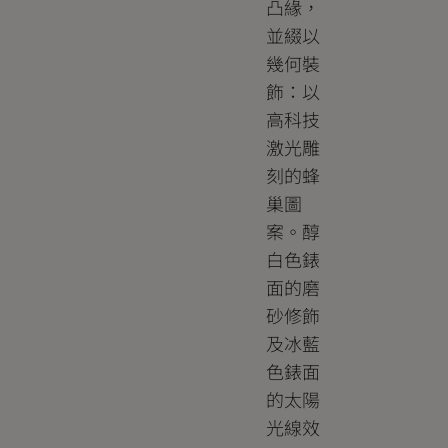
凸緣，
並綴以
幾何裝
飾：以
高科技
激光雕
刻的蜂
巢圖
案。醇
白色錶
面的磨
砂修飾
及冰藍
色錶面
的太陽
光線效