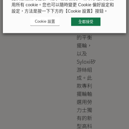
的擺輪
用所有 cookie。您也可以隨時變更 Cookie 偏好設定和
設定，方法是按一下下方的【Cookie 設置】按鈕。
軸、由
改良黃
Cookie 設置
全都接受
銅製成
的平衡
擺輪，
以及
Syloxi矽
游絲組
成。此
款專利
擺輪軸
選用勞
力士獨
有的新
型高科