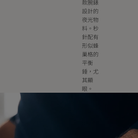
款腕錶
設計的
夜光物
料。秒
針配有
形似蜂
巢格的
平衡
錘，尤
其顯
眼。