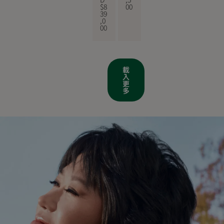
$
8
00
39
,0
00
載
入
更
多