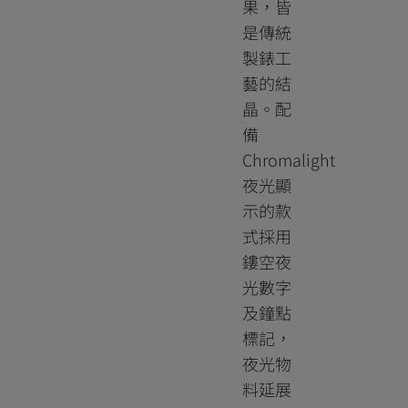
果，皆
是傳統
製錶工
藝的結
晶。配
備
Chromalight
夜光顯
示的款
式採用
鏤空夜
光數字
及鐘點
標記，
夜光物
料延展