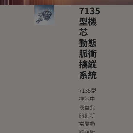
7135
型機
芯
動態
脈衝
擒縱
系統
7135型
機芯中
最重要
的創新
當屬動
態脈衝