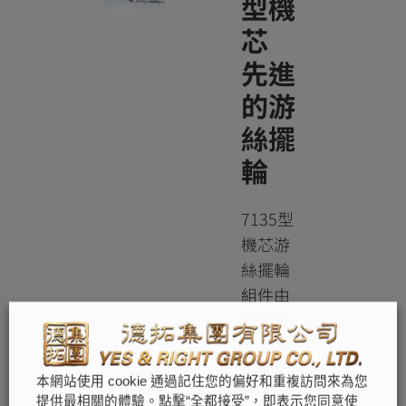
型機
芯
先進
的游
絲擺
輪
7135型
機芯游
絲擺輪
組件由
材質及
生產方
面均挑
本網站使用 cookie 通過記住您的偏好和重複訪問來為您
戰重重
提供最相關的體驗。點擊“全都接受”，即表示您同意使