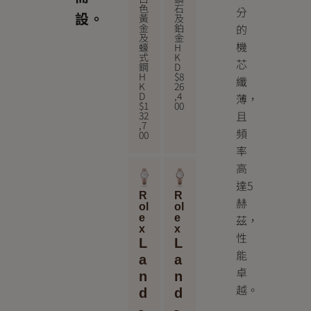
色
石
分
設。
黃
及
金
鉑
的
及
金
機
蠔
H
式
K
芯
鋼
D
H
$
8
纖
K
26
D
,4
薄，
$
1
00
且
32
,7
頻
00
率
高
達5
R
R
赫
ol
ol
茲，
e
e
x
x
性
L
L
能
a
a
卓
n
n
越。
d
d
-
-