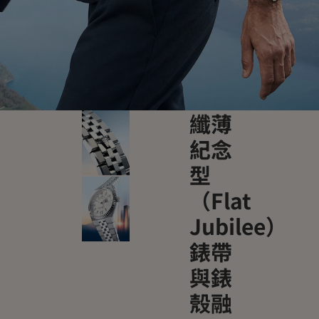
纖薄
紀念
型
（Flat
Jubilee）
錶帶
與錶
殼融