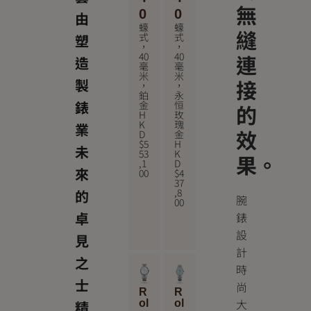
無
0
0
由
蠔
蠔
縫
式
式
塑
，
，
40
40
連
造
毫
毫
米
米
接
製
，
，
鉑
永
錶
金
恒
的
H
玫
K
瑰
業
效
D
金
$
5
H
未
53
K
果。
,1
D
來
00
$
4
37
,8
的
腕
00
卓
錶
設
見
計
之
時
士
尚
R
R
大
ol
ol
精