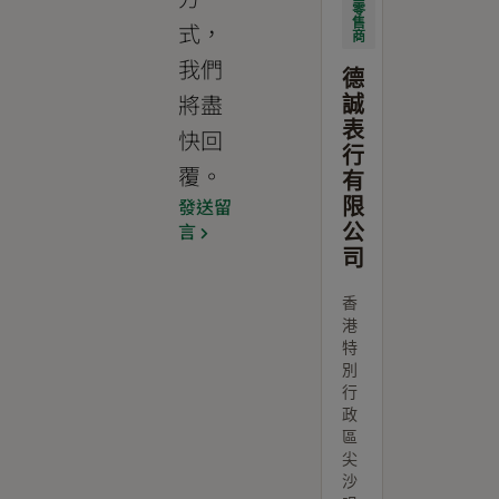
零
售
式，
商
我們
德
將盡
誠
表
快回
行
覆。
有
發送留
限
言
公
司
香
港
特
別
行
政
區
尖
沙