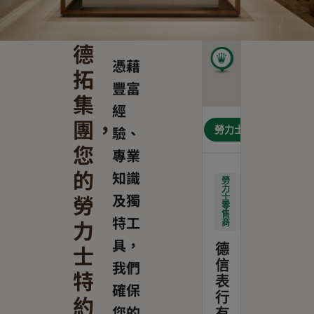
德
憑藉
拓
豐富
集
經
團，
地
驗、
勞力士零售商
圖
您
專業
的
知識
勞
力
勞
及獨
士
零
售
特工
力
商
具，
士
德
我們
信
特
表
確保
約
行
您的
有