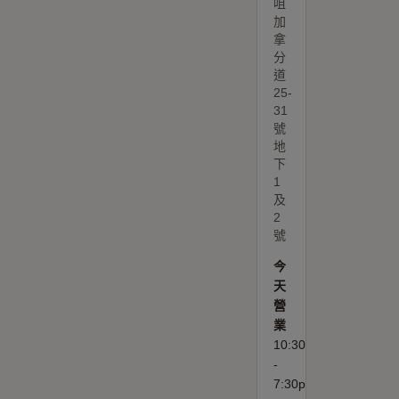
咀
加
拿
分
道
25-
31
號
地
下
1
及
2
號
今
天
營
業
10:30am
-
7:30pm