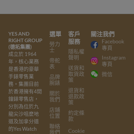
YES AND
選單
客戶
關注我們
RIGHT GROUP
服務
Facebook
勞力
(德拓集團)
專頁
士
隱私權
成立於 1964
聲明
Instagram
帝舵
年，核心業務
專頁
表
送貨和
是香港的豪華
取貨政
微信
手錶零售業
品牌
策
腕錶
務。集團目前
退貨和
於香港擁有4間
關於
退款政
鐘錶零售店，
我們
策
分別為位於九
店鋪
約定條
龍尖沙咀麼地
位置
款
道及加拿分道
聯絡
的Yes Watch
Cookie
我們