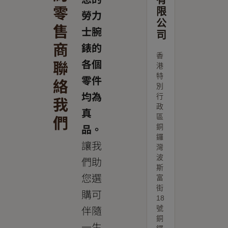
零
限
勞力
公
售
士腕
司
商
錶的
香
聯
各個
港
特
零件
絡
別
均為
行
我
政
真
們
區
品。
銅
鑼
讓我
灣
波
們助
斯
您選
富
街
購可
18
伴隨
號
銅
一生