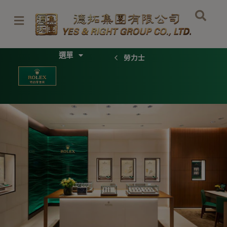
Skip
to
content
Menu
勞力士