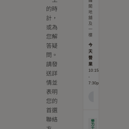
鑼
閣
的時
地
計，
舖
及
或為
一
您解
樓
答疑
今
天
問。
營
請發
業
10:15am
送詳
-
情並
7:30pm
表明
+852 2893 5290
您的
首選
聯絡
勞
力
方
士