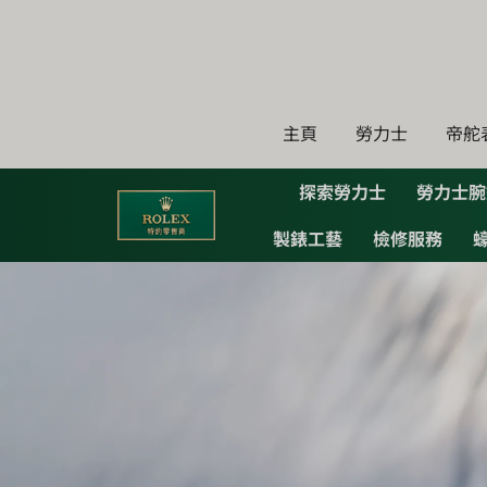
Skip
to
content
主頁
勞力士
帝舵
探索勞力士
勞力士腕
製錶工藝
檢修服務