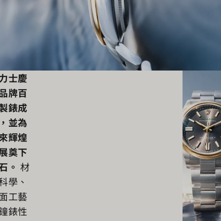
力士慶
品牌百
製錶成
，並為
來輝煌
展奠下
石。
材
科學、
面工藝
鐘錶性