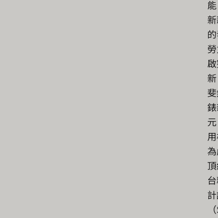
能
新
的
勞
啟
新
斐
錶
元
用
為
頂
台
計
（S