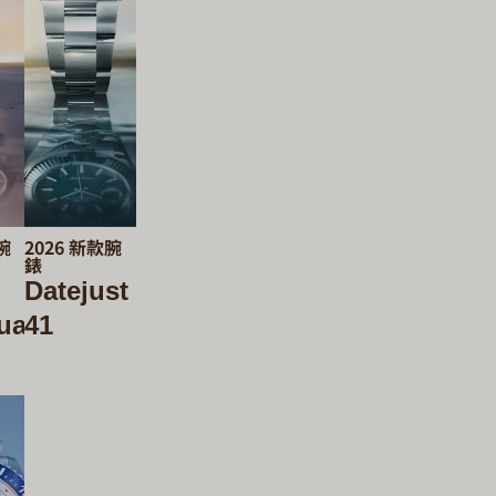
腕
2026 新款腕
錶
Datejust
ual
41