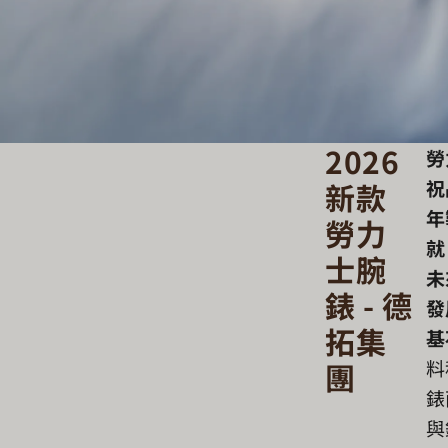
2026
勞
祝
新款
年
勞力
就
士腕
未
錶 - 德
發
拓集
基
料
團
錶
與