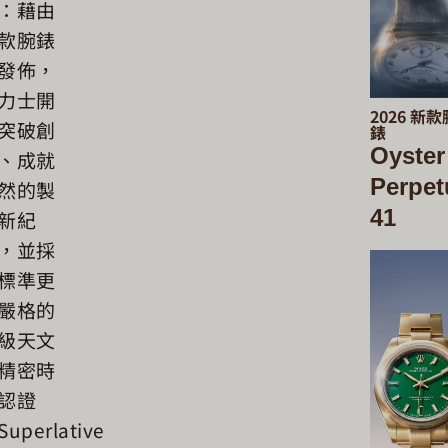
：藉由
款腕錶
發佈，
力士開
2026 新款
突破創
錶
Oyster
、成就
Perpet
然的製
41
新紀
，並採
標準更
嚴格的
級天文
精密時
認證
uperlative