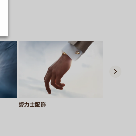
勞力士配飾
製錶工藝