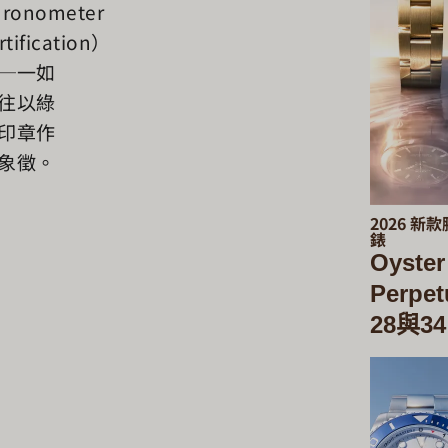
hronometer
rtification）
─一如
往以綠
印章作
象徵。
2026 新款
錶
Oyster
Perpet
28與34