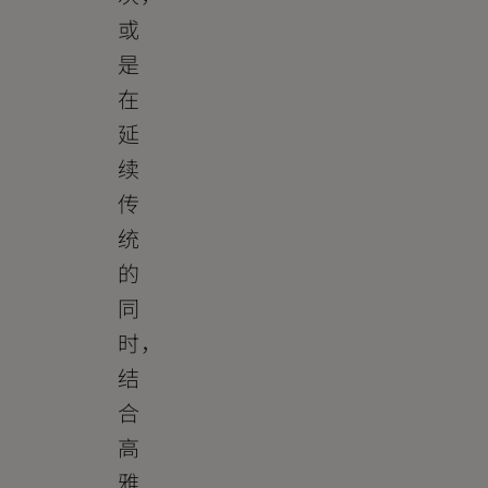
或
是
在
延
续
传
统
的
同
时，
结
合
高
雅