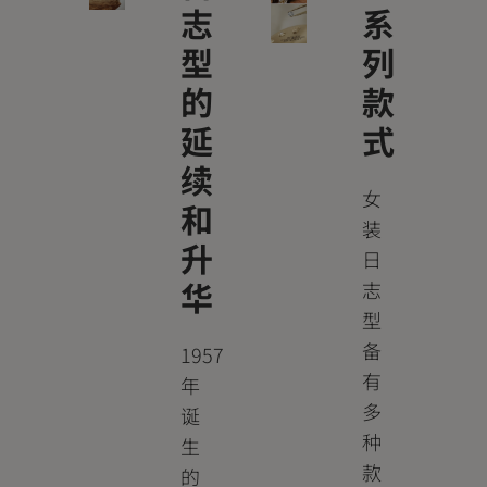
志
系
型
列
的
款
延
式
续
女
和
装
升
日
华
志
型
备
1957
有
年
多
诞
种
生
款
的