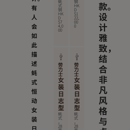
蚝
钢
款。
式
HK
有
钢
D
设
HK
$
1
人
D
22,
$
7
00
计
会
4,0
0
00
雅
如
此
致，
描
结
述
合
劳
劳
力
力
蚝
士
士
非
女
女
式
凡
装
装
恒
日
日
风
动
志
志
格
型
型
女
蚝
蚝
与
式
式
装
，
，
28
28
日
毫
毫