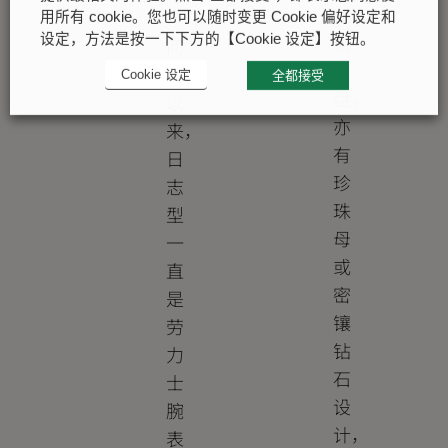
效
年
用所有 cookie。您也可以随时变更 Cookie 偏好设定和
果
设定，方法是按一下下方的【Cookie 设定】按钮。
问
表
世
Cookie 设定
全都接受
盘，
以
亦
来，
有
日
珍
志
珠
型
母
一
或
直
密
是
镶
劳
钻
力
石
士
设
腕
计，
表