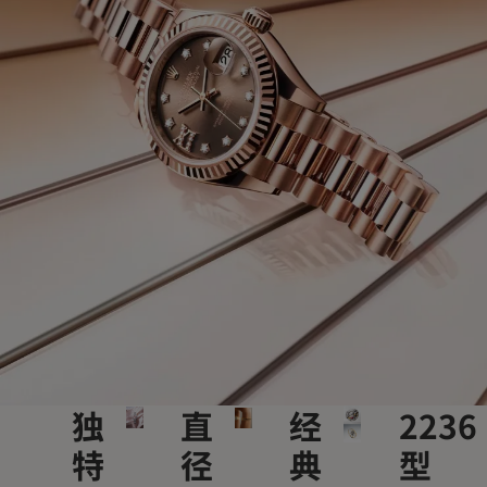
独
直
经
2236
特
径
典
型