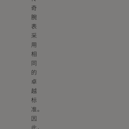
奇
腕
表
采
用
相
同
的
卓
越
标
准。
因
此，