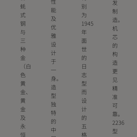
性
发
蚝
别
能
制
式
为
及
造。
钢
1945
优
机
与
年
雅
芯
三
面
设
的
种
世
计
构
金
的
于
造
（白
日
一
更
色
志
身。
见
黄
型
造
精
金、
而
型
准
黄
设
独
可
金
计
特
靠。
及
的
的
2236
永
五
中
型
恒
格