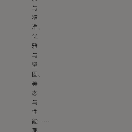
与
精
准、
优
雅
与
坚
固、
美
态
与
性
能……
那