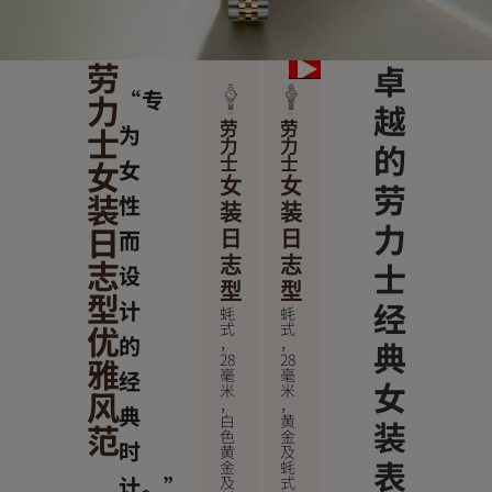
劳
卓
“专
力
越
士
为
劳
劳
的
力
力
女
女
士
士
女
女
劳
装
性
装
装
力
日
而
日
日
志
志
志
士
设
型
型
型
经
计
蚝
蚝
优
式
式
的
，
，
典
28
28
雅
毫
毫
经
女
米
米
风
，
，
典
白
黄
装
范
色
金
时
黄
及
表
金
蚝
计。”
及
式