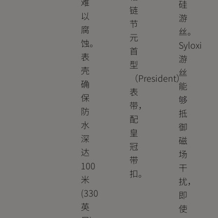
难
硅
链
以
游
节
腐
丝。
元
蚀。
Syloxi
首
表
游
型
壳
丝
（President）
确
能
表
保
够
带，
防
抵
配
水
御
皇
深
磁
冠
达
场
带
100
干
扣。
米
扰，
(330
即
英
使