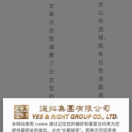
式
女
以
装
供
日
选
志
择，
型
既
凝
有
聚
白
了
色
日
漆
志
面
型
或
的
太
精
阳
髓。
光
自
本网站使用 cookie 通过记住您的偏好和重复访问来为您
线
1945
提供最相关的体验。点击“全都接受”，即表示您同意使