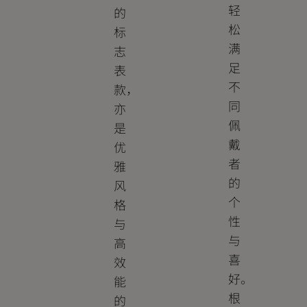
轻
的
松
标
满
志
足
表
不
款，
同
亦
佩
是
戴
优
者
雅
的
风
个
格
性
与
与
高
喜
效
好。
能
根
的