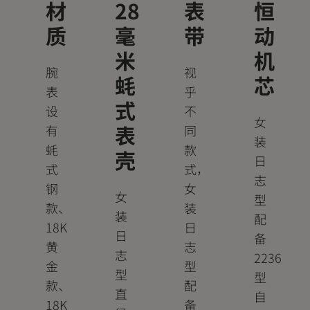
材
28
表
恒
质
毫
带
动
米
机
腕
视
蚝
芯
表
乎
式
设
不
女
表
有
同
装
蚝
款
壳
日
式
式，
志
钢
女
女
型
款、
装
装
配
18K
日
日
备
黄
志
志
2236
金
型
型
型
款、
配
直
自
18K
备