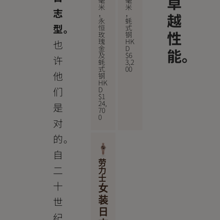
卓
米
米
志
，
，
越
永
蚝
型。
恒
式
性
玫
钢
瑰
HK
也
金
D
能。
及
$
6
许
蚝
3,2
式
00
他
钢
HK
D
们
$
1
24,
是
70
0
对
的。
自
劳
二
力
士
十
女
世
装
日
纪