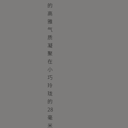
的
高
雅
气
质
凝
聚
在
小
巧
玲
珑
的
28
毫
米