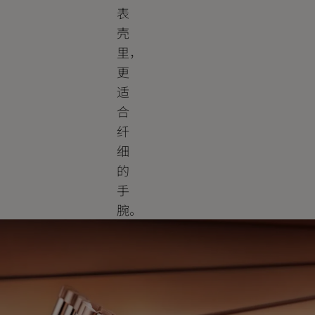
表
壳
里，
更
适
合
纤
细
的
手
腕。