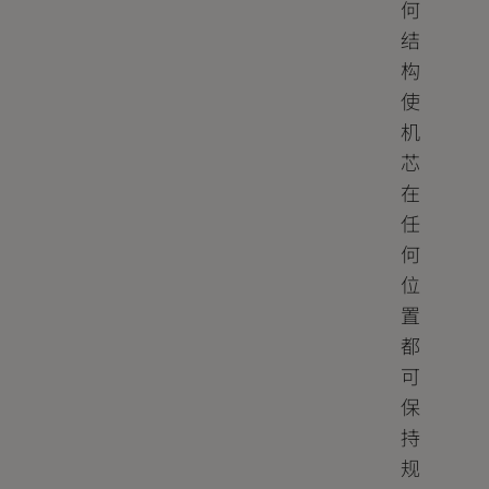
何
结
构
使
机
芯
在
任
何
位
置
都
可
保
持
规