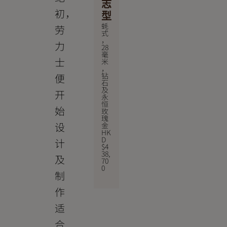
志
初，
型
蚝
劳
式
，
力
28
毫
士
米
，
钻
便
石
及
开
永
恒
始
玫
瑰
设
金
HK
D
计
$
4
38,
及
70
0
制
作
适
合