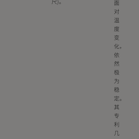
尺)。
面
对
温
度
变
化，
依
然
极
为
稳
定。
其
专
利
几