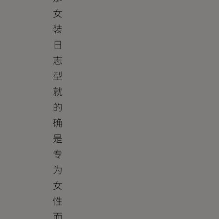
女
装
日
志
型
就
的
确
是
专
为
女
性
而