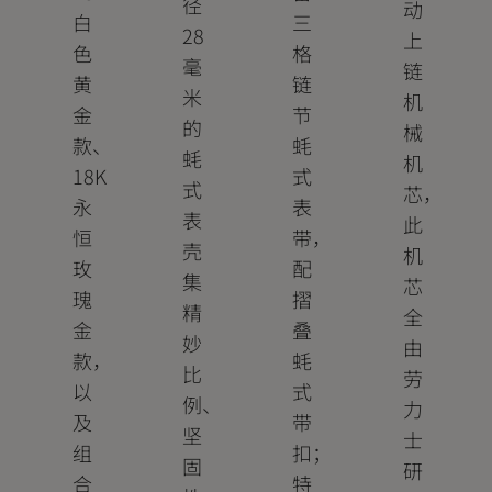
径
动
白
三
28
上
色
格
毫
链
黄
链
米
机
金
节
的
械
款、
蚝
蚝
机
18K
式
式
芯，
永
表
表
此
恒
带，
壳
机
玫
配
集
芯
瑰
摺
精
全
金
叠
妙
由
款，
蚝
比
劳
以
式
例、
力
及
带
坚
士
组
扣；
固
研
合
特