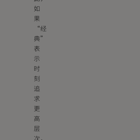
如
果
“经
典”
表
示
时
刻
追
求
更
高
层
次，