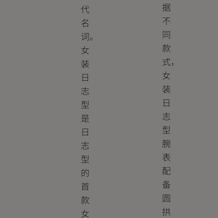
据
代
不
名
同
词。
款
女
式，
装
女
日
装
志
日
型
志
是
型
日
腕
志
表
型
配
的
备
首
圆
款
拱
女