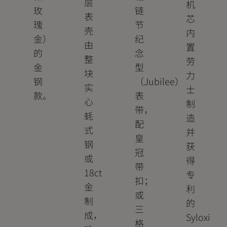
层
机
玫
链
表
芯
瑰
节
壳
内
金）
纪
由
置
的
念
整
劳
金
型
块
力
钢
（Jubilee）
实
士
款。
表
心
制
带，
蚝
造
配
式
并
皇
钢
获
冠
或
得
带
18ct
专
扣；
金
利
或
制
的
三
成，
Syloxi
格