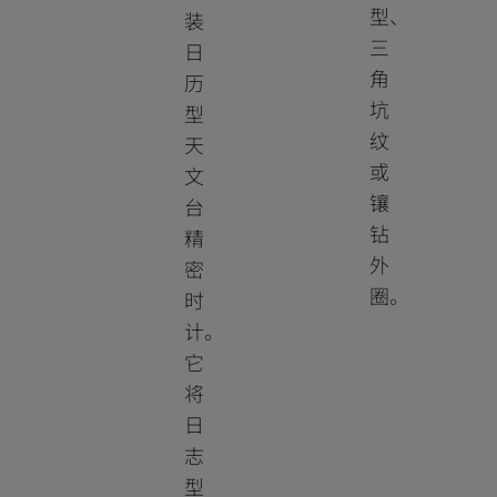
型、
装
三
日
角
历
坑
型
纹
天
或
文
镶
台
钻
精
外
密
圈。
时
计。
它
将
日
志
型