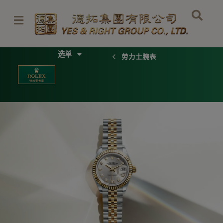
跳
至
内
容
Menu
劳力士腕表