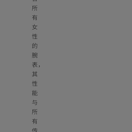
所
有
女
性
的
腕
表，
其
性
能
与
所
有
传