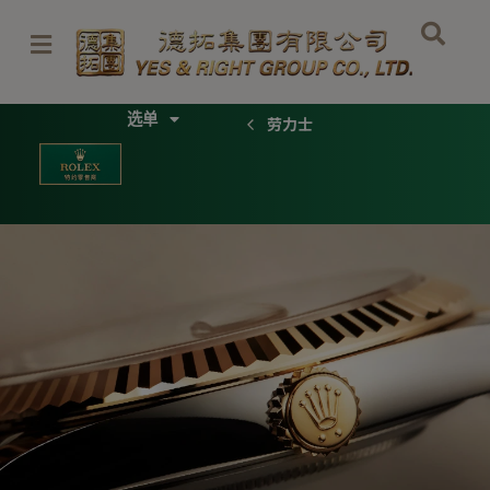
跳
至
内
容
Menu
劳力士