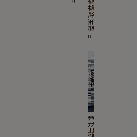
型
格
游
林
艇
尼
名
治
仕
型
型
II
劳
劳
力
力
士
士
游
探