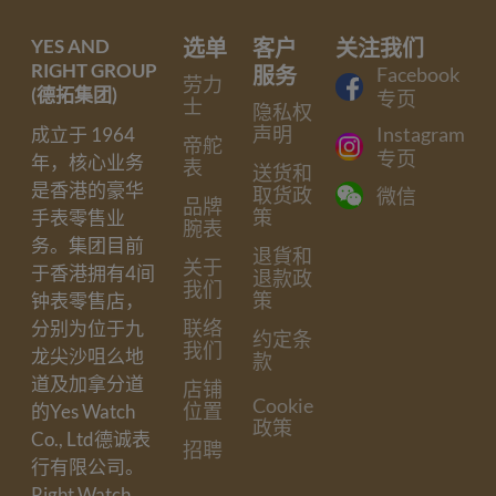
YES AND
选单
客户
关注我们
RIGHT GROUP
服务
Facebook
劳力
(德拓集团)
专页
士
隐私权
声明
Instagram
成立于 1964
帝舵
专页
年，核心业务
表
送货和
是香港的豪华
取货政
微信
品牌
策
手表零售业
腕表
务。集团目前
退貨和
关于
于香港拥有4间
退款政
我们
策
钟表零售店，
联络
分别为位于九
约定条
我们
龙尖沙咀么地
款
道及加拿分道
店铺
Cookie
位置
的Yes Watch
政策
Co., Ltd德诚表
招聘
行有限公司。
Right Watch