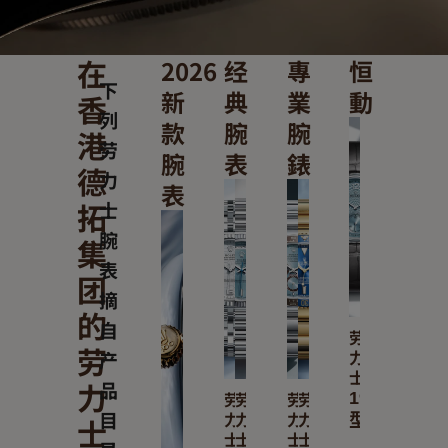
在
2026
经
專
恒
下
新
典
業
動
香
列
款
腕
腕
港
劳
腕
表
錶
德
力
表
拓
士
腕
集
表
团
摘
的
自
劳
劳
力
产
士
力
品
劳
劳
劳
劳
1908
目
力
力
力
力
士
型
士
士
士
士