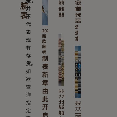
录，
腕
陆
陆
宇
潜
并
使
使
宙
航
表
不
型
型
计
者
型
型
代
迪
2026
表
通
新
现
拿
款
腕
有
表
存
制
货。
表
如
新
欲
章
查
由
劳
劳
询
力
力
此
士
士
指
劳
劳
开
纵
女
力
力
定
启
航
装
士
士