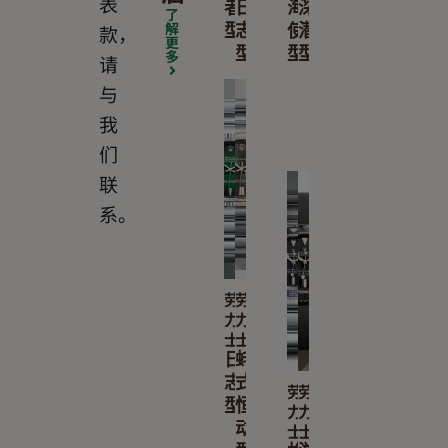
表
者
日
海
深
了
解
款，
型
志
使
潜
更
型
型
型
多
请
与
我
们
联
系。
劳
劳
力
力
士
士
日
蚝
志
式
劳
劳
型
恒
力
力
动
士
士