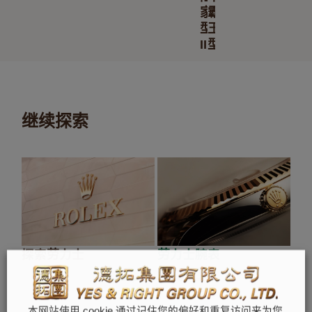
家
霸
型
王
II
型
继续探索
探索劳力士
劳力士腕表
20
本网站使用 cookie 通过记住您的偏好和重复访问来为您