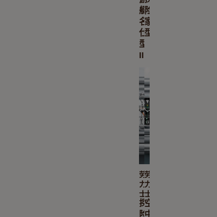
艇
险
名
家
仕
型
型
II
劳
劳
力
力
士
士
探
空
险
中