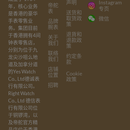
声明
Instagram
帝舵
年，核心业务
专页
表
送货和
是香港的豪华
取货政
微信
手表零售业
品牌
策
腕表
务。集团目前
退貨和
于香港拥有4间
关于
退款政
钟表零售店，
我们
策
分别为位于九
联络
约定条
龙尖沙咀么地
我们
款
道及加拿分道
店铺
的Yes Watch
Cookie
位置
Co., Ltd德诚表
政策
招聘
行有限公司。
Right Watch
Co., Ltd 德信表
行有限公司位
于铜锣湾，以
及帝舵官方精
品店位于香港