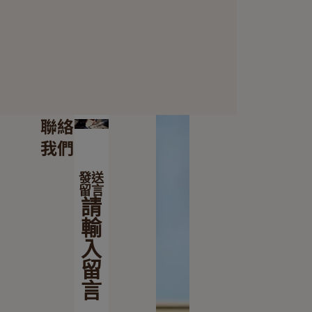
聯絡
我們
發送
留言
請
輸
入
留
言