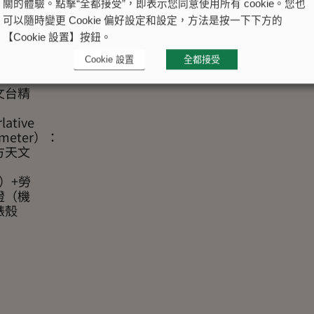
關的體驗。點擊“全都接受”，即表示您同意使用所有 cookie。您也
可以隨時變更 Cookie 偏好設定和設定，方法是按一下下方的
【Cookie 設置】按鈕。
Cookie 設置
全都接受
文台精
lative
ometer）：
方天文
C）+勞
證（機
錶殼