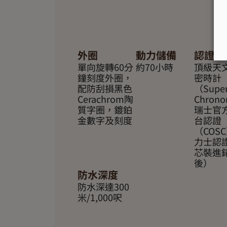
外圈
動力儲備
認證
單向旋轉60分
約70小時
頂級天
鐘刻度外圈，
密時計
配防刮損黑色
（Super
Cerachrom陶
Chron
質字圈，鍍鉑
瑞士官
金數字及刻度
台認證
（COS
力士認
芯裝進
後）
防水深度
防水深達300
米/1,000呎