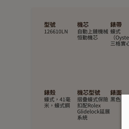
型號
機芯
錶帶
126610LN
自動上鏈機械
蠔式
恒動機芯
（Oyst
三格實
錶殼
機芯型號
錶面
蠔式，41毫
摺疊蠔式保險
黑色
米，蠔式鋼
扣配Rolex
Glidelock延展
系統