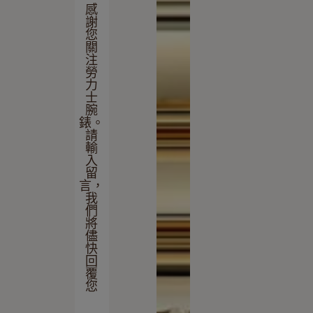
感
謝
您
關
注
勞
力
士
腕
錶。
請
輸
入
留
言，
我
們
將
儘
快
回
覆
您