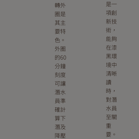
是一
轉外
項創
圈是
新技
其主
術，
要特
能夠
色。
在漆
外圈
黑環
的60
境中
分鐘
清晰
刻度
讀
可讓
時，
潛水
對潛
員準
水員
確計
至關
算下
重
潛及
要。
降壓