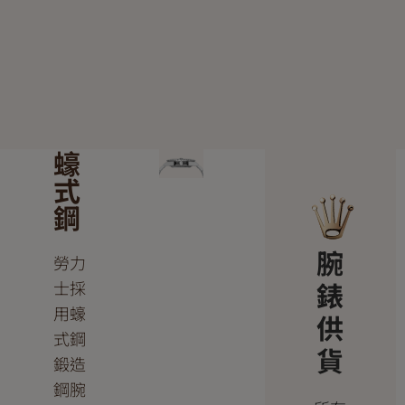
蠔
式
鋼
腕
勞力
錶
士採
用蠔
供
式鋼
貨
鍛造
鋼腕