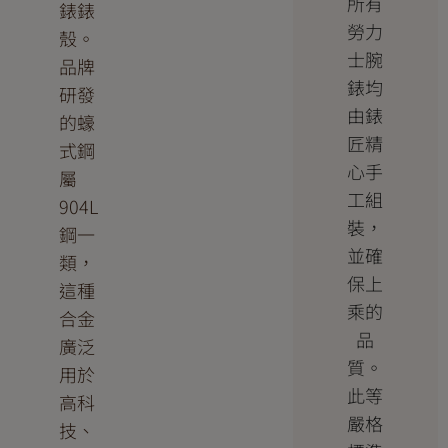
所有
錶錶
勞力
殼。
士腕
品牌
錶均
研發
由錶
的蠔
匠精
式鋼
心手
屬
工組
904L
裝，
鋼一
並確
類，
保上
這種
乘的
合金
品
廣泛
質。
用於
此等
高科
嚴格
技、