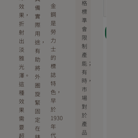
格
金
效
備
標
鋼
果，
實
準
是
折
際
會
下一
勞
射
用
步
限
力
出
途，
制
士
淡
有
產
的
雅
助
能；
標
光
將
有
誌
澤。
外
時，
特
這
圈
市
色，
種
旋
場
早
效
緊
對
於
果
固
於
1930
需
定
產
年
要
在
品
代
超
錶