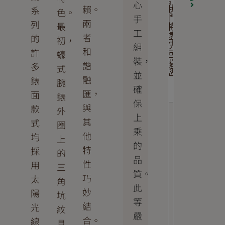
言，
心
賴。
系
我
色。
手
們
兩
列
最
將
工
者
儘
的
初，
組
快
和
許
蠔
回
裝，
覆
諧
多
式
您
並
融
錶
腕
確
匯，
面
錶
保
與
款
外
上
其
式
圈
乘
他
均
上
的
特
採
的
品
性
用
三
質。
巧
太
角
此
妙
陽
坑
等
結
光
紋
嚴
合。
線
具