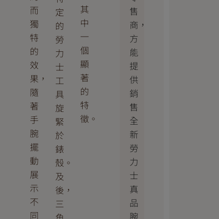
其
而
售
定
中
獨
商，
的
一
特
方
勞
個
的
能
力
顯
效
提
士
著
果，
供
工
的
隨
銷
具
特
著
售
旋
徵。
手
全
緊
腕
新
於
擺
勞
錶
動
力
殼。
展
士
及
示
真
後，
不
品
三
同
腕
角