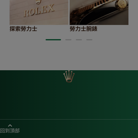
探索勞力士
勞力士腕錶
20
回到頂部