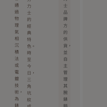
通
士
力
過
品
士
物
牌
的
理
方
經
氣
的
典
相
供
特
沉
貨，
色。
積
並
時
法
自
至
或
主
今
電
管
日，
鍍
理
三
技
其
角
術，
腕
坑
為
錶
紋
錶
銷
成