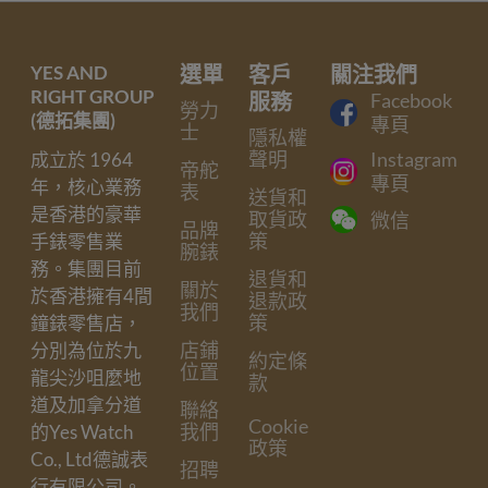
YES AND
選單
客戶
關注我們
RIGHT GROUP
服務
Facebook
勞力
(德拓集團)
專頁
士
隱私權
聲明
Instagram
成立於 1964
帝舵
專頁
年，核心業務
表
送貨和
是香港的豪華
取貨政
微信
品牌
策
手錶零售業
腕錶
務。集團目前
退貨和
關於
於香港擁有4間
退款政
我們
策
鐘錶零售店，
店鋪
分別為位於九
約定條
位置
龍尖沙咀麼地
款
道及加拿分道
聯絡
Cookie
我們
的Yes Watch
政策
Co., Ltd德誠表
招聘
行有限公司。