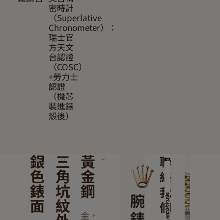
密時計
（Superlative
Chronometer）：
瑞士官
方天文
台認證
（COSC）
+勞力士
認證
（機芯
裝進錶
殼後）
銀
三
黃
聯
色
角
金
絡
錶
坑
鋼
我
腕
發
面
紋
們
送
錶
金，
留