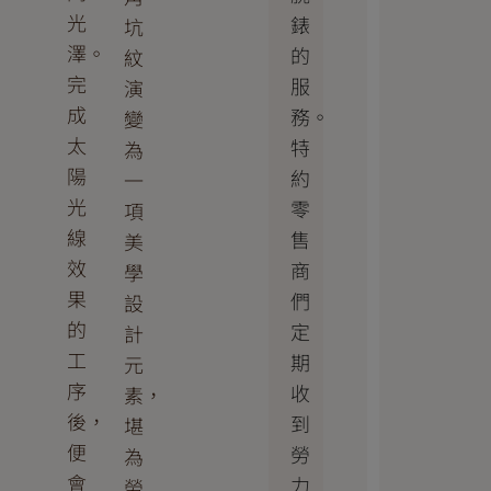
光
錶
坑
澤。
的
紋
完
服
演
成
務。
變
太
特
為
陽
約
一
光
零
項
線
售
美
效
商
學
果
們
設
的
定
計
工
期
元
序
收
素，
後，
到
堪
便
勞
為
會
力
勞