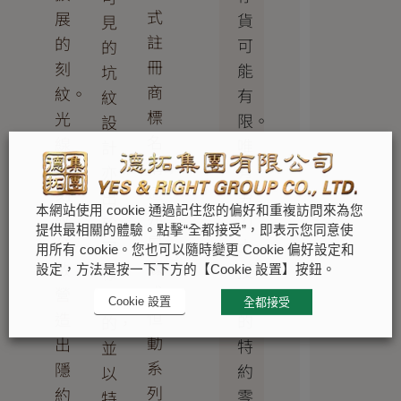
式
展
貨
見
註
的
可
的
冊
刻
能
坑
商
紋。
有
紋
標
光
限。
設
名
線
唯
計
稱。
沿
有
亦
這
刻
勞
出
本網站使用 cookie 通過記住您的偏好和重複訪問來為您
亦
紋
力
於
提供最相關的體驗。點擊“全都接受”，即表示您同意使
是
分
士
同
用所有 cookie。您也可以隨時變更 Cookie 偏好設定和
蠔
散，
授
樣
設定，方法是按一下下方的【Cookie 設置】按鈕。
式
營
權
目
Cookie 設置
全都接受
恒
造
的
的，
動
出
特
並
系
隱
約
以
列
約
零
特