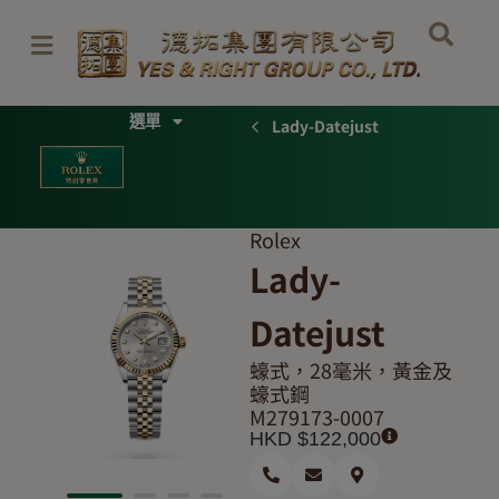
Skip
to
content
Menu
Lady-Datejust
Rolex
Lady-
Datejust
蠔式，28毫米，黃金及
蠔式鋼
M279173-0007
HKD $
122,000