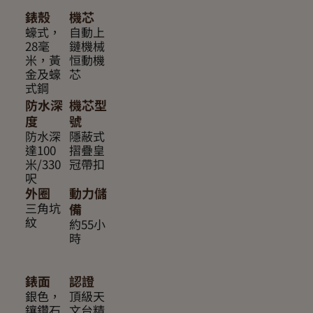
錶殼
機芯
蠔式，
自動上
28毫
鏈機械
米，黃
恒動機
金及蠔
芯
式鋼
防水深
機芯型
度
號
防水深
隱蔽式
達100
摺疊皇
米/330
冠帶扣
呎
外圈
動力儲
三角坑
備
紋
約55小
時
錶面
認證
銀色，
頂級天
鑲鑽石
文台精