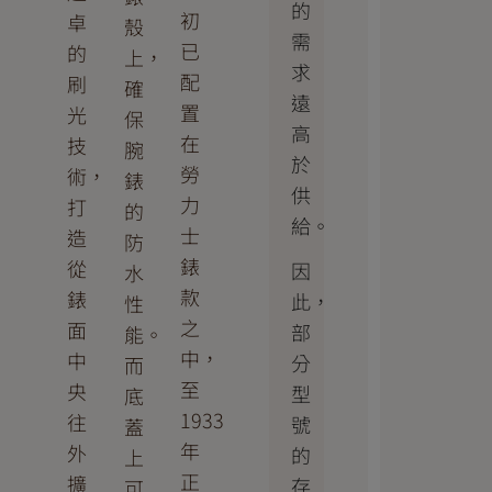
的
初
卓
殼
需
已
的
上，
求
配
刷
確
遠
置
光
保
高
在
技
腕
於
勞
術，
錶
供
力
打
的
給。
士
造
防
錶
從
因
水
款
錶
此，
性
之
面
部
能。
中，
中
分
而
至
央
型
底
1933
往
號
蓋
年
外
的
上
正
擴
存
可