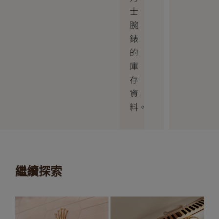
士
腕
錶
的
庫
存
資
料。
繼續探索