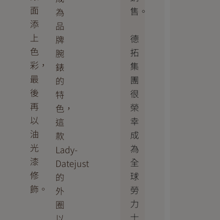
面
售。
為
添
品
上
德
牌
色
拓
腕
彩，
集
錶
最
團
的
後
很
特
再
榮
色，
以
幸
這
油
成
款
光
為
Lady-
漆
全
Datejust
修
球
的
飾。
勞
外
力
圈
士
以