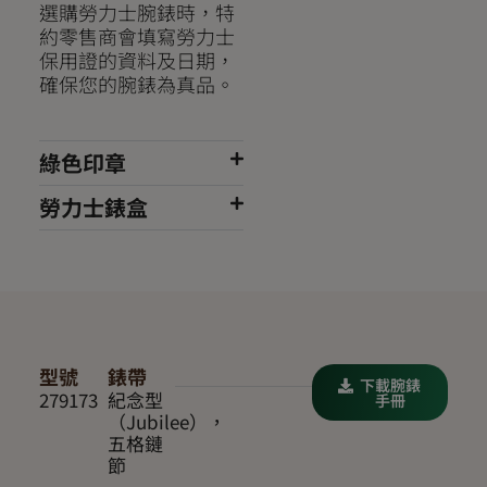
選購勞力士腕錶時，特
約零售商會填寫勞力士
保用證的資料及日期，
確保您的腕錶為真品。
綠色印章
勞力士錶盒
型號
錶帶
下載腕錶
279173
紀念型
手冊
（Jubilee），
五格鏈
節