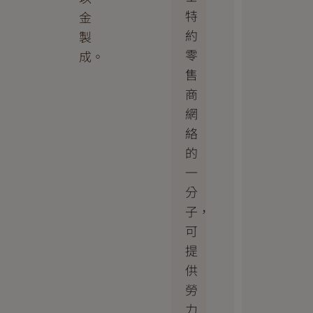
特
金
約
製
零
成。
售
商
網
絡
的
一
分
子，
可
提
供
勞
力