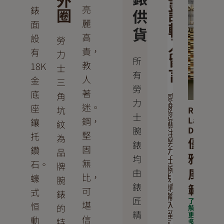
外
言
亮
錶
圈
供
請
麗
面
輸
貨
高
設
勞
入
貴，
有
力
留
所
教
18K
士
言
有
人
金
三
勞
著
底
角
感
力
迷。
座
謝
坑
Rolex
士
您
Lady-
鋼，
鑲
紋
關
腕
Datejust
堅
注
托
為
優
錶
勞
固
鑽
品
力
雅
均
士
無
石。
牌
腕
風
由
比，
蠔
腕
錶。
錶
範
請
可
式
錶
輸
匠
了
堪
恒
入
的
解
精
更
留
信
動
特
多