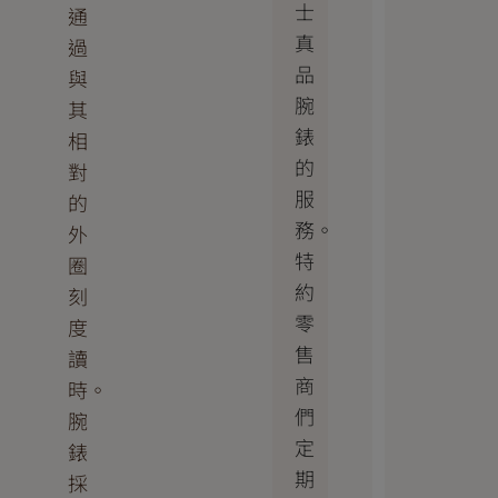
士
通
真
過
品
與
腕
其
錶
相
的
對
服
的
務。
外
特
圈
約
刻
零
度
售
讀
商
時。
們
腕
定
錶
期
採