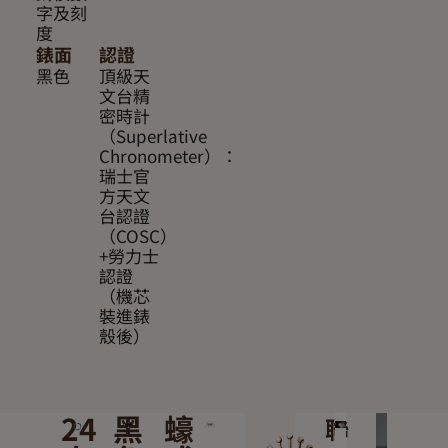
字及刻
度
錶面
認證
黑色
頂級天
文台精
密時計
（Superlative
Chronometer）：
瑞士官
方天文
台認證
（COSC）
+勞力士
認證
（機芯
裝進錶
殼後）
24
黑
蠔
聯