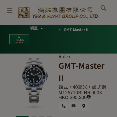
Skip
to
content
Menu
GMT-Master II
Rolex
GMT-Master
II
蠔式，40毫米，蠔式鋼
M126710BLNR-0003
HKD $
95,300