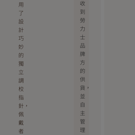
收
用
到
了
勞
設
力
計
士
巧
品
妙
牌
的
方
獨
的
立
供
調
貨，
校
並
指
自
針，
主
佩
管
戴
理
者