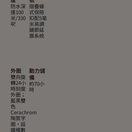
防水深
摺疊蠔
達100
式保險
米/330
扣配5毫
呎
米易調
鏈節延
展系統
外圈
動力儲
雙向旋
備
轉24小
約70小
時刻度
時
外圈；
藍黑雙
色
Cerachrom
陶質字
圈，設
鑄模數