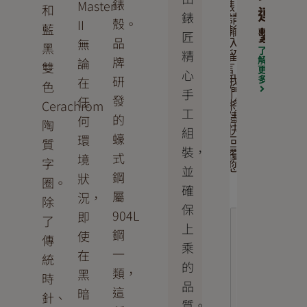
錶
Master
錶。
和
連
錶
請
殼。
II
藍
繫
輸
匠
品
無
入
黑
了
精
留
牌
解
論
雙
言，
更
心
研
多
在
我
色
手
們
發
任
Cerachrom
將
工
的
儘
何
陶
組
快
蠔
環
質
回
裝，
覆
式
境
字
您
並
鋼
狀
圈。
確
屬
況，
除
保
904L
即
了
上
鋼
使
傳
乘
一
在
統
的
類，
黑
時
品
這
暗
針、
質。