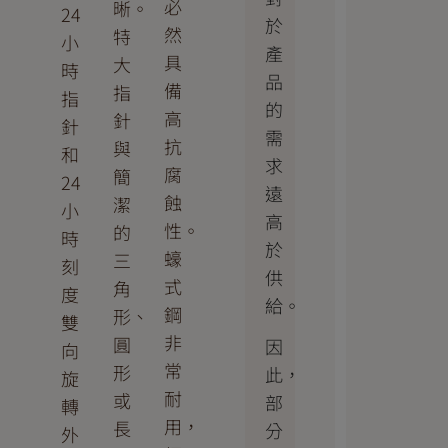
必
晰。
24
於
然
特
小
產
具
大
時
品
備
指
指
的
高
針
針
需
抗
與
和
求
腐
簡
24
遠
蝕
潔
小
高
性。
的
時
於
蠔
三
刻
供
式
角
度
給。
鋼
形、
雙
非
圓
因
向
常
形
此，
旋
耐
或
部
轉
用，
長
分
外