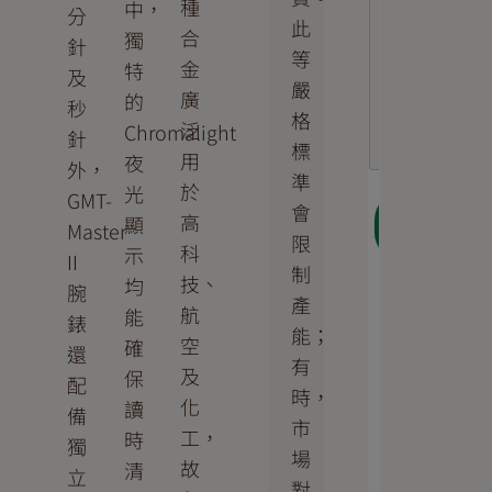
種
中，
分
此
合
獨
針
等
金
特
及
嚴
廣
的
秒
格
泛
Chromalight
針
標
用
夜
外，
準
於
光
GMT-
會
下一
高
顯
Master
步
限
科
示
II
制
技、
均
腕
產
航
能
錶
能；
空
確
還
有
及
保
配
時，
化
讀
備
市
工，
時
獨
場
故
清
立
對