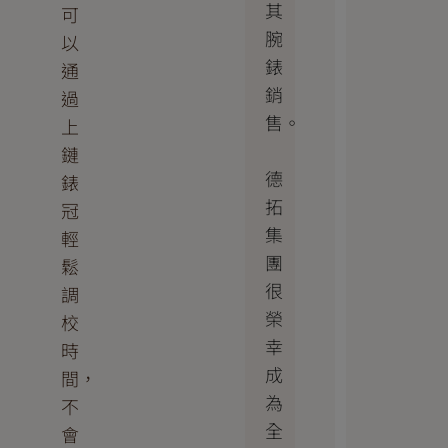
其
可
腕
以
錶
通
銷
過
售。
上
鏈
德
錶
拓
冠
集
輕
團
鬆
很
調
榮
校
幸
時
成
間，
為
不
全
會