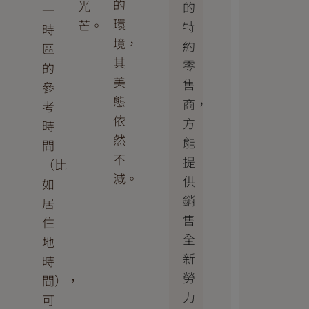
的
光
的
一
環
芒。
特
時
境，
約
區
其
零
的
美
售
參
態
商，
考
依
方
時
然
能
間
不
提
（比
減。
供
如
銷
居
售
住
全
地
新
時
勞
間），
力
可