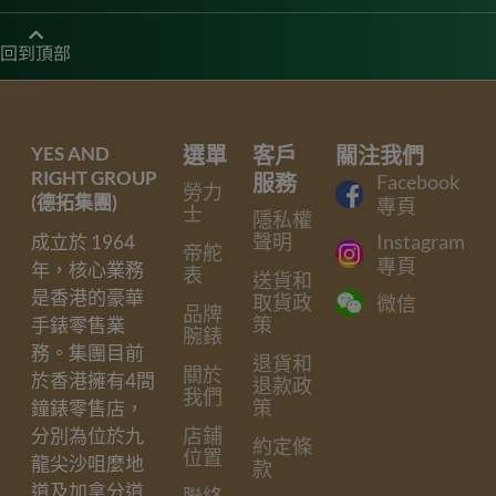
回到頂部
YES AND
選單
客戶
關注我們
RIGHT GROUP
服務
Facebook
勞力
(德拓集團)
專頁
士
隱私權
聲明
Instagram
成立於 1964
帝舵
專頁
年，核心業務
表
送貨和
是香港的豪華
取貨政
微信
品牌
策
手錶零售業
腕錶
務。集團目前
退貨和
關於
於香港擁有4間
退款政
我們
策
鐘錶零售店，
店鋪
分別為位於九
約定條
位置
龍尖沙咀麼地
款
道及加拿分道