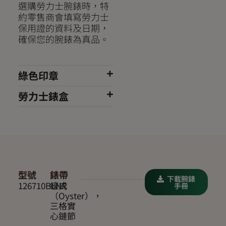
選購勞力士腕錶時，特
約零售商會填寫勞力士
保用證的資料及日期，
確保您的腕錶為真品。
綠色印章
勞力士錶盒
型號
錶帶
下載腕錶
126710BLNR
蠔式
手冊
（Oyster），
三格實
心鏈節