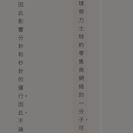
球
因
勞
此
力
影
士
響
特
分
約
針
零
和
售
秒
商
針
網
的
絡
運
的
行。
一
因
分
此，
子，
不
可
論