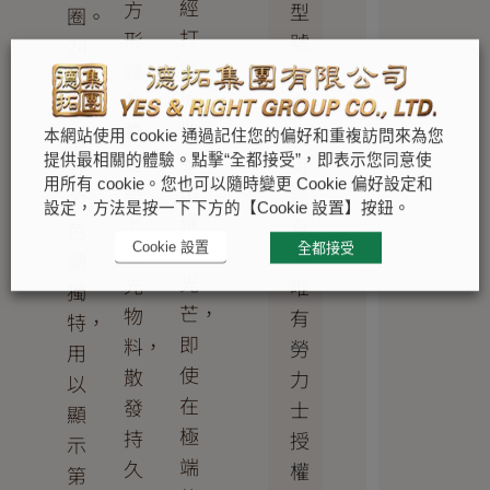
經
方
型
圈。
打
形
號
24
磨
鐘
的
小
後
點
存
時
散
標
貨
指
本網站使用 cookie 通過記住您的偏好和重複訪問來為您
發
記
可
提供最相關的體驗。點擊“全都接受”，即表示您同意使
針
用所有 cookie。您也可以隨時變更 Cookie 偏好設定和
出
塗
能
的
設定，方法是按一下下方的【Cookie 設置】按鈕。
耀
上
有
色
目
Cookie 設置
全都接受
夜
限。
調
光
光
唯
獨
芒，
物
有
特，
即
料，
勞
用
使
散
力
以
在
發
士
顯
極
持
授
示
端
久
權
第