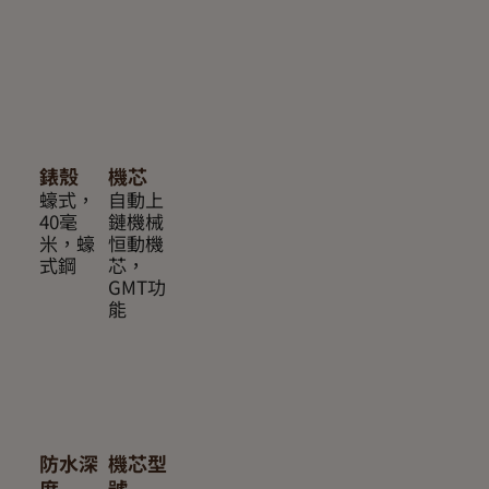
錶殼
機芯
蠔式，
自動上
40毫
鏈機械
米，蠔
恒動機
式鋼
芯，
GMT功
能
防水深
機芯型
度
號