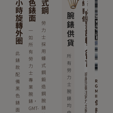
小
色
式
絡
時
錶
鋼
我
腕
發
旋
面
們
送
錶
勞
轉
留
言
力
一
外
供
請
士
如
圈
輸
貨
採
所
入
用
有
此
留
所
蠔
勞
錶
言
有
式
力
款
勞
鋼
士
配
感
力
鍛
專
謝
Rolex
備
士
您
GMT-
造
業
黑
關
腕
Master
鋼
注
腕
色
II
錶
勞
腕
錶，
保
錶
力
均
士
錶
GMT-
持
面
腕
由