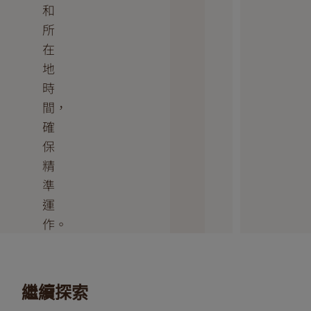
和
所
在
地
時
間，
確
保
精
準
運
作。
繼續探索