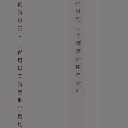
提
何
供
時，
勞
旅
力
行
士
人
腕
士
錶
都
的
可
庫
以
存
同
資
時
料。
讀
取
出
發
地