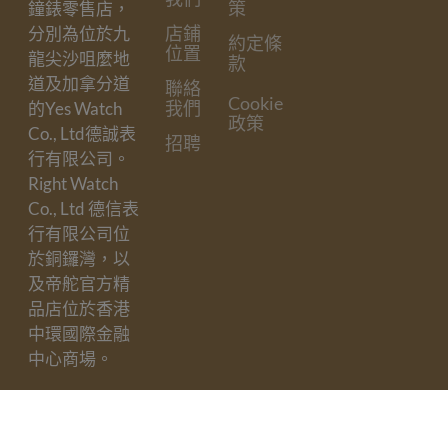
策
鐘錶零售店，
店鋪
分別為位於九
約定條
位置
龍尖沙咀麼地
款
道及加拿分道
聯絡
Cookie
我們
的Yes Watch
政策
Co., Ltd德誠表
招聘
行有限公司。
Right Watch
Co., Ltd 德信表
行有限公司位
於銅鑼灣，以
及帝舵官方精
品店位於香港
中環國際金融
中心商場。
訂閱我們的電
子郵件
Email