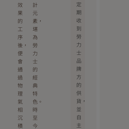
定
效
計
期
果
元
收
的
素，
到
工
堪
勞
序
為
力
後，
勞
士
便
力
品
會
士
牌
通
的
方
過
經
的
物
典
供
理
特
貨，
氣
色。
並
相
時
自
沉
至
主
積
今