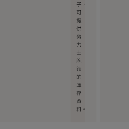
子，
可
提
供
勞
力
士
腕
錶
的
庫
存
資
料。