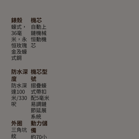
錶殼
機芯
蠔式，
自動上
36毫
鏈機械
米，永
恒動機
恒玫瑰
芯
金及蠔
式鋼
防水深
機芯型
度
號
防水深
摺疊蠔
達100
式帶扣
米/330
配5毫米
呎
易調鏈
節延展
系統
外圈
動力儲
三角坑
備
紋
約70小