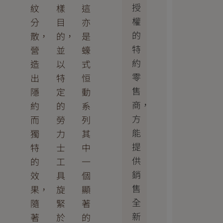
授
紋
樣
這
權
分
目
亦
的
散，
的，
是
特
營
並
蠔
約
造
以
式
零
出
特
恒
售
隱
定
動
商，
約
的
系
方
而
勞
列
能
獨
力
其
提
特
士
中
供
的
工
一
銷
效
具
個
售
果，
旋
顯
全
隨
緊
著
新
著
於
的