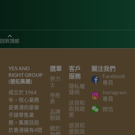
回到頂部
YES AND
選單
客戶
關注我們
RIGHT GROUP
服務
Facebook
勞力
(德拓集團)
專頁
士
隱私權
聲明
Instagram
成立於 1964
帝舵
專頁
年，核心業務
表
送貨和
是香港的豪華
取貨政
微信
品牌
策
手錶零售業
腕錶
務。集團目前
退貨和
關於
於香港擁有4間
退款政
我們