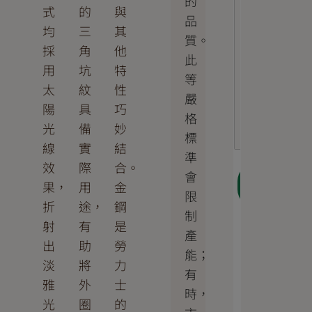
的
式
的
與
品
均
三
其
質。
採
角
他
此
用
坑
特
等
太
紋
性
嚴
陽
具
巧
格
光
備
妙
標
線
實
結
準
效
際
合。
會
下一
果，
用
金
步
限
折
途，
鋼
制
射
有
是
產
出
助
勞
能；
淡
將
力
有
雅
外
士
時，
光
圈
的