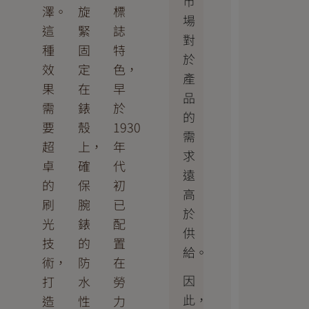
市
澤。
旋
標
場
這
緊
誌
對
種
固
特
於
效
定
色，
產
果
在
早
品
需
錶
於
的
要
殼
1930
需
超
上，
年
求
卓
確
代
遠
的
保
初
高
刷
腕
已
於
光
錶
配
供
技
的
置
給。
術，
防
在
因
打
水
勞
此，
造
性
力