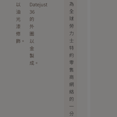
為
以
Datejust
全
油
36
球
光
的
勞
漆
外
力
修
圈
士
飾。
以
特
金
約
製
零
成。
售
商
網
絡
的
一
分