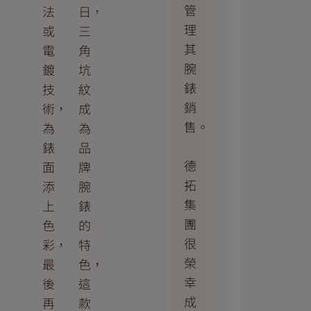
管
法
日，
理
或
三
其
電
角
腕
鍍
坑
錶
技
紋
銷
術，
成
售。
為
為
錶
品
德
面
牌
拓
添
腕
集
上
錶
團
色
的
很
彩，
特
榮
最
色，
幸
後
這
成
再
款