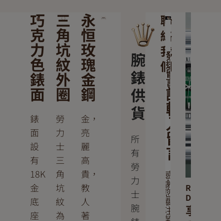
巧
三
永
聯
克
角
恒
絡
力
坑
玫
我
腕
發
色
紋
瑰
們
送
錶
錶
外
金
留
言
面
圈
鋼
供
請
輸
貨
錶
勞
金，
入
面
力
亮
留
所
設
士
麗
言
有
有
三
高
勞
18K
角
貴，
感
力
謝
金
坑
教
Rolex
士
您
Datejust
底
紋
人
關
腕
享
注
座
為
著
勞