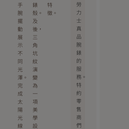
勞
手
錶
特
力
腕
殼。
徵。
士
擺
及
真
動
後，
品
展
三
腕
示
角
錶
不
坑
的
同
紋
服
光
演
務。
澤。
變
特
完
為
約
成
一
零
太
項
售
陽
美
商
光
學
們
線
設