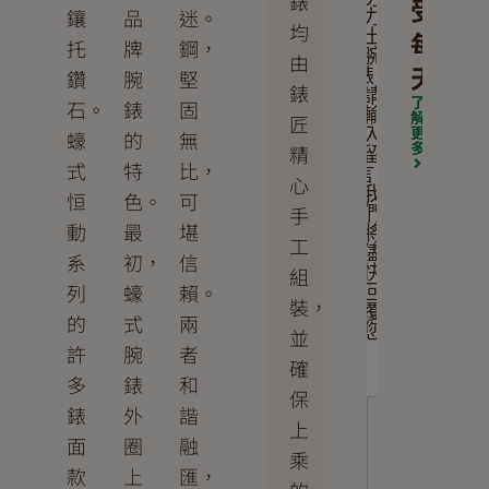
錶
受
鑲
品
迷。
力
均
每
士
托
牌
鋼，
腕
由
天
鑽
腕
堅
錶。
錶
請
了
石。
錶
固
輸
解
匠
更
入
蠔
的
無
多
精
留
式
特
比，
言，
心
我
恒
色。
可
手
們
動
最
堪
將
工
儘
系
初，
信
組
快
列
蠔
賴。
回
裝，
覆
的
式
兩
您
並
許
腕
者
確
多
錶
和
保
錶
外
諧
上
面
圈
融
乘
款
上
匯，