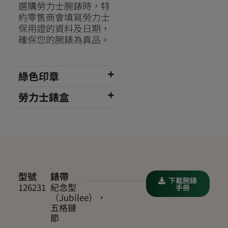
選購勞力士腕錶時，特
約零售商會填寫勞力士
保用證的資料及日期，
確保您的腕錶為真品。
綠色印章
勞力士錶盒
型號
錶帶
下載腕錶
126231
紀念型
手冊
（Jubilee），
五格鏈
節