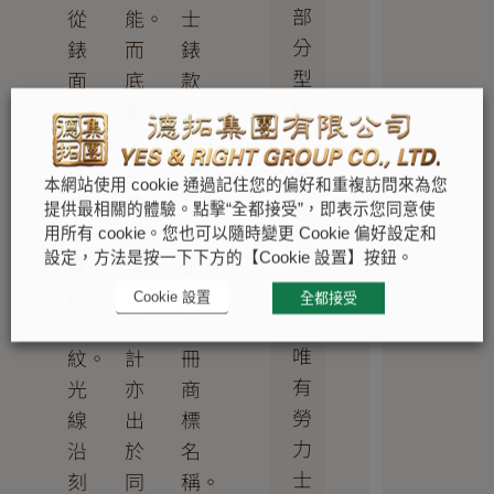
部
從
能。
士
分
錶
而
錶
型
面
底
款
號
中
蓋
之
的
央
上
中，
存
往
可
至
本網站使用 cookie 通過記住您的偏好和重複訪問來為您
貨
外
見
1933
提供最相關的體驗。點擊“全都接受”，即表示您同意使
可
擴
的
年
用所有 cookie。您也可以隨時變更 Cookie 偏好設定和
能
設定，方法是按一下下方的【Cookie 設置】按鈕。
展
坑
正
有
的
紋
式
Cookie 設置
全都接受
限。
刻
設
註
唯
紋。
計
冊
有
光
亦
商
勞
線
出
標
力
沿
於
名
士
刻
同
稱。