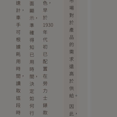
市
速
色，
面
場
計，
早
顯
對
車
於
示，
於
手
1930
準
產
可
年
確
品
根
代
得
的
據
初
知
需
耗
已
已
求
用
配
用
遠
時
置
時
高
間，
在
間，
於
讀
勞
決
供
取
力
定
給。
這
士
如
段
錶
何
因
時
款
行
此，