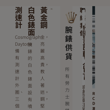
測
白
黃
聯
速
色
金
絡
計
錶
鋼
我
腕
發
面
們
送
錶
Cosmograph
金，
留
言
Daytona
亮
腕
供
請
備
麗
錶
輸
貨
有
高
的
入
測
貴，
白
留
所
速
教
色
言
有
計
人
錶
勞
外
著
面
感
力
圈、
迷。
設
謝
Rolex
士
您
Cosmogr
三
鋼，
有
關
腕
Daytona
個
堅
注
噴
耐
勞