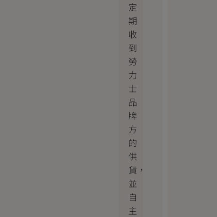
定
期
收
到
勞
力
士
品
牌
方
的
供
貨，
並
自
主