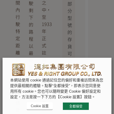
間
之
駛
部
內
中，
剩
分
行
至
下
型
駛
1933
的
號
特
年
路
的
定
正
程
存
距
式
以
貨
離
註
最
可
的
冊
終
能
平
商
獲
有
均
標
勝。
限。
速
名
本網站使用 cookie 通過記住您的偏好和重複訪問來為您
唯
提供最相關的體驗。點擊“全都接受”，即表示您同意使
度。
稱。
有
用所有 cookie。您也可以隨時變更 Cookie 偏好設定和
測
這
勞
設定，方法是按一下下方的【Cookie 設置】按鈕。
速
亦
力
Cookie 設置
全都接受
計
是
士