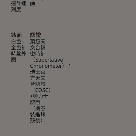
連計速
時
刻度
錶面
認證
白色，
頂級天
金色計
文台精
時盤外
密時計
圈
（Superlative
Chronometer）：
瑞士官
方天文
台認證
（COSC）
+勞力士
認證
（機芯
裝進錶
殼後）