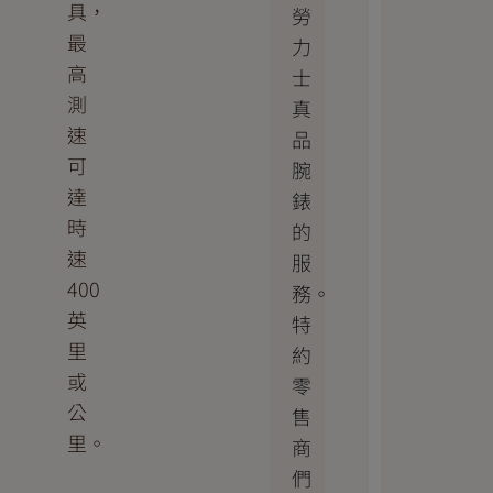
具，
勞
最
力
高
士
測
真
速
品
可
腕
達
錶
時
的
速
服
400
務。
英
特
里
約
或
零
公
售
里。
商
們