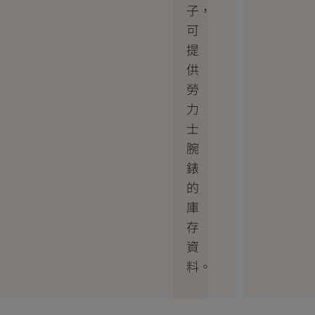
子，
可
提
供
勞
力
士
腕
錶
的
庫
存
資
料。