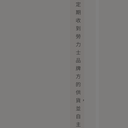
定
期
收
到
勞
力
士
品
牌
方
的
供
貨，
並
自
主