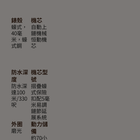
錶殼
機芯
蠔式，
自動上
40毫
鏈機械
米，蠔
恒動機
式鋼
芯
防水深
機芯型
度
號
防水深
摺疊蠔
達100
式保險
米/330
扣配5毫
呎
米易調
鏈節延
展系統
外圈
動力儲
磨光
備
約70小