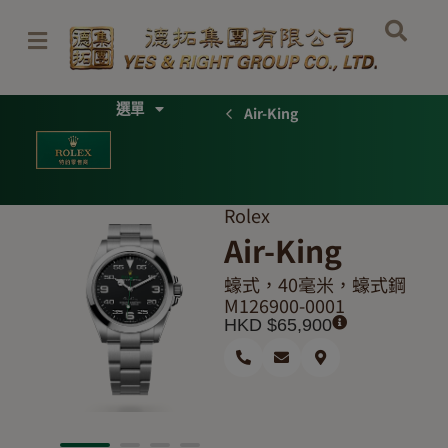
Skip
to
content
Menu
Air-King
Rolex
Air-King
蠔式，40毫米，蠔式鋼
M126900-0001
HKD $
65,900