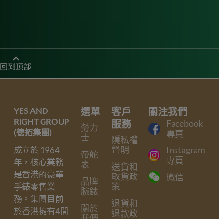
回到頂部
YES AND
選單
客戶
關注我們
RIGHT GROUP
服務
Facebook
勞力
(德拓集團)
專頁
士
隱私權
聲明
Instagram
成立於 1964
帝舵
專頁
年，核心業務
表
送貨和
是香港的豪華
取貨政
微信
品牌
策
手錶零售業
腕錶
務。集團目前
退貨和
關於
於香港擁有4間
退款政
我們