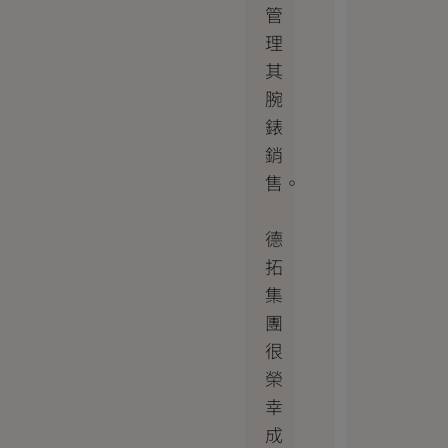
管
理
其
腕
錶
銷
售。
德
拓
集
團
很
榮
幸
成