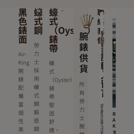
黑
蠔
蠔
聯
色
式
式
絡
錶
鋼
（Oyster）
我
腕
發
面
錶
們
送
錶
勞
帶
留
言
力
Air-
供
請
士
King
蠔
輸
貨
採
腕
式
入
用
錶
（Oyster）
留
所
蠔
配
錶
言
有
式
備
帶
勞
鋼
富
堅
感
力
鍛
個
謝
固
Rolex
士
您
Air-
造
性
舒
關
腕
King
鋼
注
黑
適，
享
勞