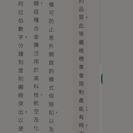
的
類，
阿
備
品
這
拉
可
質。
種
伯
防
此
合
數
止
等
金
字，
意
嚴
廣
分
外
格
泛
鐘
開
標
用
刻
啟
準
於
度
的
會
下一
高
則
蠔
步
限
科
顯
式
制
技、
眼
保
產
航
突
險
能；
空
出，
扣，
有
及
以
以
時，
化
便
及