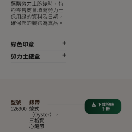
選購勞力士腕錶時，特
約零售商會填寫勞力士
保用證的資料及日期，
確保您的腕錶為真品。
綠色印章
勞力士錶盒
型號
錶帶
下載腕錶
126900
蠔式
手冊
（Oyster），
三格實
心鏈節