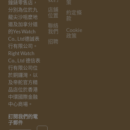
策
鐘錶零售店，
店鋪
分別為位於九
約定條
位置
龍尖沙咀麼地
款
道及加拿分道
聯絡
Cookie
我們
的Yes Watch
政策
Co., Ltd德誠表
招聘
行有限公司。
Right Watch
Co., Ltd 德信表
行有限公司位
於銅鑼灣，以
及帝舵官方精
品店位於香港
中環國際金融
中心商場。
訂閱我們的電
子郵件
Email