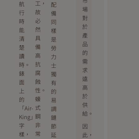
市
工，
航
配
場
故
行
備
對
必
時
同
於
然
能
樣
產
具
清
是
品
備
楚
勞
的
高
讀
力
需
抗
時。
士
求
腐
錶
獨
遠
蝕
面
有
高
性。
上
的
於
蠔
的
易
供
式
「Air-
調
給。
鋼
King」
鏈
非
字
因
節
常
樣，
此，
延