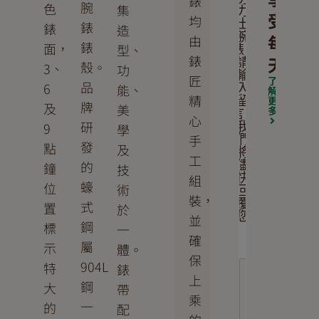
錶
腕
色
集
力
受
均
士
錶
錶
造
腕
每
由
錶
面，
型、
錶。
錶
天
請
殼。
3、
功
輸
匠
了
品
6
能、
入
解
精
更
留
牌
及
美
多
言，
心
研
9
我
學
手
們
發
點
及
將
工
的
儘
鐘
技
組
快
蠔
位
術
回
裝，
覆
式
置
於
您
並
鋼
標
一
確
屬
示
體。
保
904L
特
錶
上
鋼
大
帶
乘
一
的
配