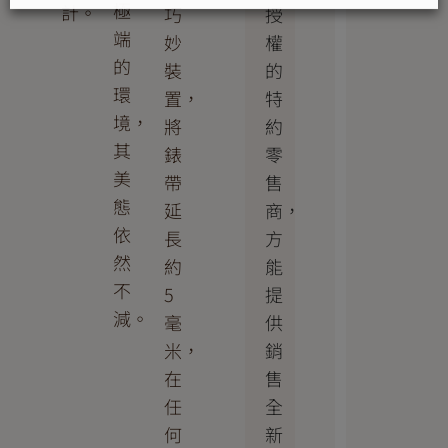
極
計。
授
巧
端
權
妙
的
的
裝
環
特
置，
境，
約
將
其
零
錶
美
售
帶
態
商，
延
依
方
長
然
能
約
不
提
5
減。
供
毫
銷
米，
售
在
全
任
新
何