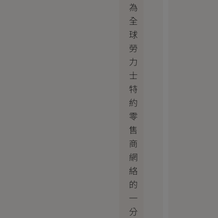
為
全
球
勞
力
士
特
約
零
售
商
網
絡
的
一
分