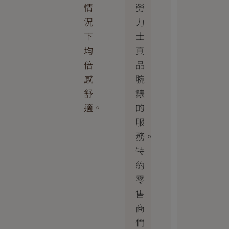
勞
情
力
況
士
下
真
均
品
倍
腕
感
錶
舒
的
適。
服
務。
特
約
零
售
商
們