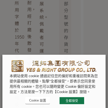
耐
所
部
展
用，
用
分
系
經
字
型
統。
打
體
號
佩
磨
於
的
戴
後
1950
存
者
散
年
貨
可
發
代
可
運
出
專
能
用
耀
為
有
此
目
原
限。
勞
光
本網站使用 cookie 通過記住您的偏好和重複訪問來為您
款
唯
力
提供最相關的體驗。點擊“全都接受”，即表示您同意使
芒，
腕
有
士
用所有 cookie。您也可以隨時變更 Cookie 偏好設定和
即
錶
勞
獨
設定，方法是按一下下方的【Cookie 設置】按鈕。
使
而
力
有
Cookie 設置
全都接受
在
設
士
的