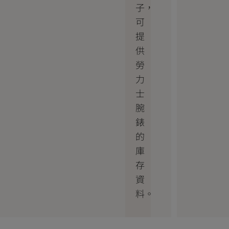
子，
可
提
供
勞
力
士
腕
錶
的
庫
存
資
料。