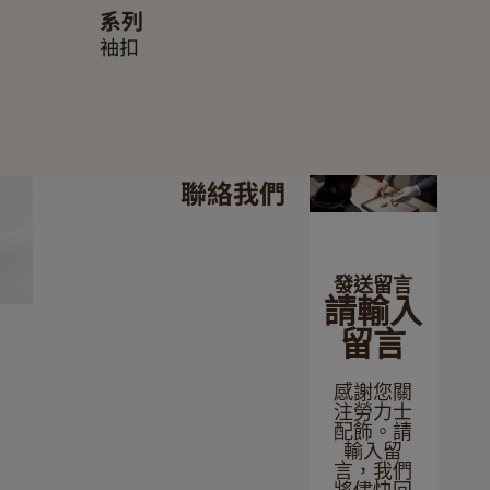
系列
袖扣
聯絡我們
發送留言
請輸入
留言
感謝您關
注勞力士
配飾。請
輸入留
言，我們