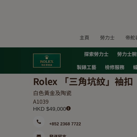
Skip
to
content
主頁
勞力士
帝舵
探索勞力士
勞力士腕
製錶工藝
檢修服務
Rolex 「三角坑紋」袖扣
白色黃金及陶瓷
A1039
HKD $
49,000
+852 2368 7722
發送留言