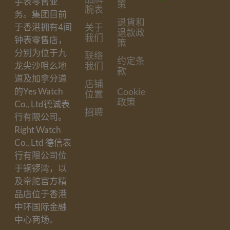
手表零售业
策
腕表
务。集团目前
退貨和
于香港拥有4间
关于
退款政
我们
钟表零售店，
策
分别为位于九
联络
约定条
龙尖沙咀么地
我们
款
道及加拿分道
店铺
的Yes Watch
Cookie
位置
政策
Co., Ltd德诚表
招聘
行有限公司。
Right Watch
Co., Ltd 德信表
行有限公司位
于铜锣湾，以
及帝舵官方精
品店位于香港
中环国际金融
中心商场。