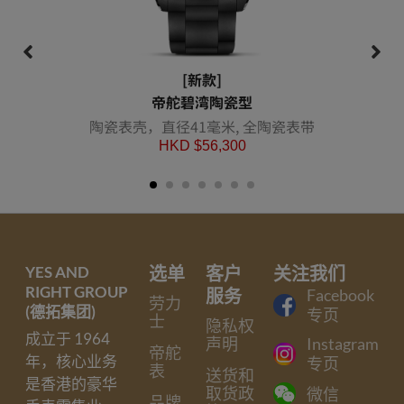
[新款]
帝舵碧湾陶瓷型
陶瓷表壳，直径41毫米, 全陶瓷表带
HKD $
56,300
YES AND
选单
客户
关注我们
RIGHT GROUP
服务
Facebook
劳力
(德拓集团)
专页
士
隐私权
成立于 1964
声明
Instagram
帝舵
年，核心业务
专页
表
送货和
是香港的豪华
取货政
微信
品牌