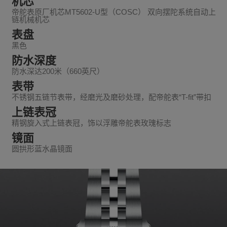
机芯
帝舵表原厂机芯MT5602-U型（COSC） 双向摆陀系统自动上
链机械机芯
表盘
黑色
防水深度
防水深达200米（660英尺）
表带
不锈钢五链节表带，经磨光及磨砂处理，配帝舵表“T-fit”带扣
上链表冠
精钢旋入式上链表冠，饰以浮雕帝舵表玫瑰标志
镜面
圆拱形蓝水晶镜面