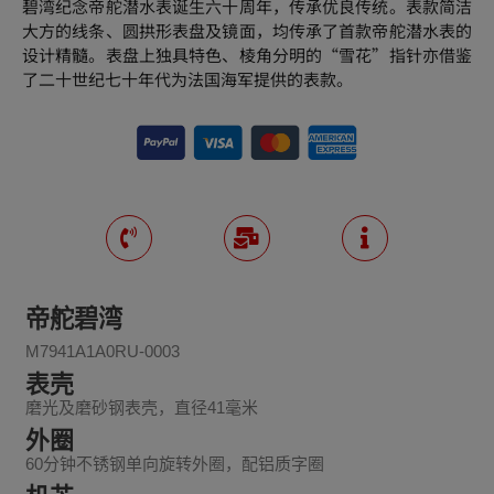
碧湾纪念帝舵潜水表诞生六十周年，传承优良传统。表款简洁
大方的线条、圆拱形表盘及镜面，均传承了首款帝舵潜水表的
设计精髓。表盘上独具特色、棱角分明的“雪花”指针亦借鉴
了二十世纪七十年代为法国海军提供的表款。
帝舵碧湾
M7941A1A0RU-0003
表壳
磨光及磨砂钢表壳，直径41毫米
外圈
60分钟不锈钢单向旋转外圈，配铝质字圈