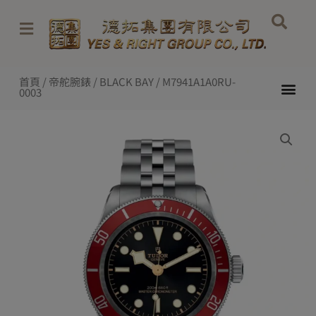
Skip
to
content
首頁
/
帝舵腕錶
/
BLACK BAY
/ M7941A1A0RU-
Me
0003