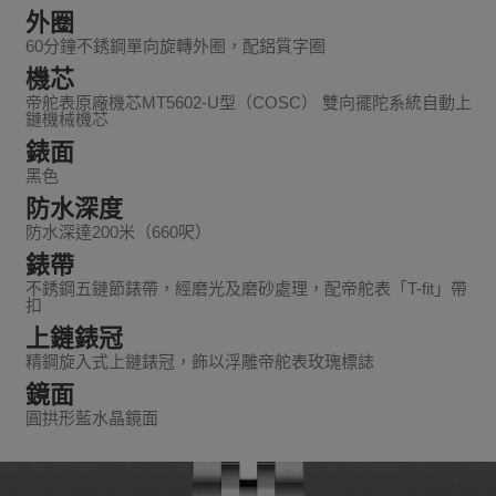
外圈
60分鐘不銹鋼單向旋轉外圈，配鋁質字圈
機芯
帝舵表原廠機芯MT5602-U型（COSC） 雙向擺陀系統自動上
鏈機械機芯
錶面
黑色
防水深度
防水深達200米（660呎）
錶帶
不銹鋼五鏈節錶帶，經磨光及磨砂處理，配帝舵表「T-fit」帶
扣
上鏈錶冠
精鋼旋入式上鏈錶冠，飾以浮雕帝舵表玫瑰標誌
鏡面
圓拱形藍水晶鏡面