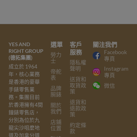
YES AND
選單
客戶
關注我們
RIGHT GROUP
服務
Facebook
勞力
(德拓集團)
專頁
士
隱私權
成立於 1964
聲明
Instagram
帝舵
年，核心業務
專頁
表
送貨和
是香港的豪華
取貨政
微信
品牌
手錶零售業
策
腕錶
務。集團目前
退貨和
於香港擁有4間
關於
退款政
我們
鐘錶零售店，
策
分別為位於九
店鋪
約定條
龍尖沙咀麼地
位置
款
道及加拿分道