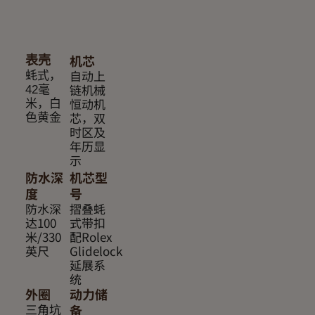
机芯
表壳
自动上
蚝式，
链机械
42毫
恒动机
米，白
芯，双
色黄金
时区及
年历显
示
防水深
机芯型
度
号
防水深
摺叠蚝
达100
式带扣
米/330
配Rolex
英尺
Glidelock
延展系
统
外圈
动力储
三角坑
备