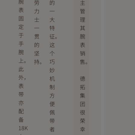
腕
主
劳
的
表
管
力
一
固
理
士
大
定
其
一
特
于
腕
贯
征。
手
表
的
这
腕
销
坚
个
上。
售。
持。
巧
此
妙
外，
德
机
表
拓
制
带
集
方
亦
团
便
配
很
佩
备
荣
带
18K
幸
者