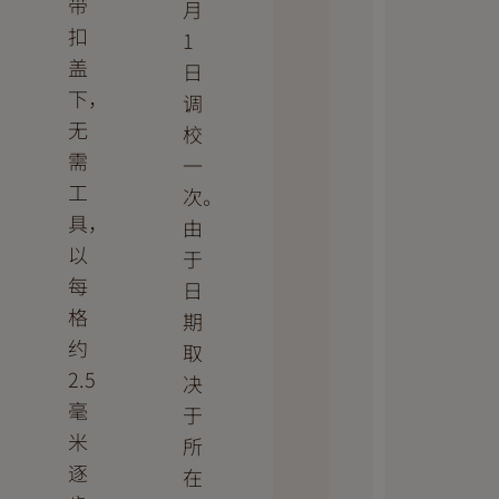
带
月
扣
1
盖
日
下，
调
无
校
需
一
工
次。
具，
由
以
于
每
日
格
期
约
取
2.5
决
毫
于
米
所
逐
在