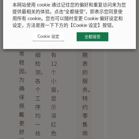
之
新
先
读。
本网站使用 cookie 通过记住您的偏好和重复访问来为您
余，
劳
进
表
提供最相关的体验。点击“全都接受”，即表示您同意使
佩
力
设
盘
用所有 cookie。您也可以随时变更 Cookie 偏好设定和
设定，方法是按一下下方的【Cookie 设定】按钮。
戴
士
备
周
亦
真
的
边
Cookie 设定
全都接受
非
品
仔
设
常
腕
细
有
稳
表
检
12
固。
的
测，
个
为
服
各
小
确
务。
个
窗，
保
特
工
显
佩
约
序
示
戴
零
均
深
更
售
一
红
舒
商
丝
色