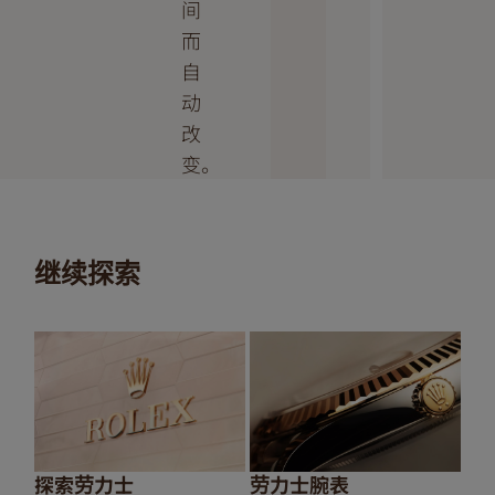
间
而
自
动
改
变。
继续探索
探索劳力士
劳力士腕表
20