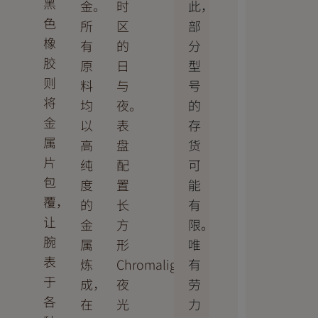
黑
此，
金。
时
色
部
所
区
橡
分
有
的
胶
型
原
日
则
号
料
与
将
的
均
夜。
金
存
以
表
属
货
高
盘
片
可
纯
配
包
能
度
置
覆，
有
的
长
让
限。
金
方
腕
唯
属
形
表
有
炼
Chromalight
于
劳
成，
夜
各
力
在
光