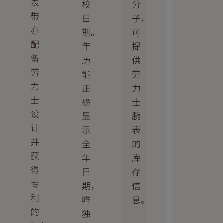
表
分
校
带
子，
日
亦
可
期。
配
提
年
备
供
历
劳
劳
能
力
力
正
士
士
确
设
腕
显
计
表
示
并
的
全
获
库
年
得
存
日
专
信
期，
利
息。
唯
的
独