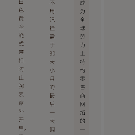
白
成
不
色
为
用
黄
全
记
金
球
挂
蚝
劳
需
式
力
于
带
士
30
扣，
特
天
防
约
小
止
零
月
腕
售
的
表
商
最
意
网
后
外
络
一
开
的
天
启。
一
调