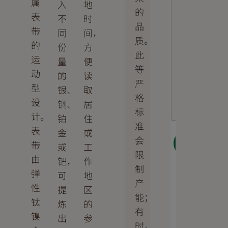
属
入
地
的
表
不
时
品
带
同
间，
质。
的
份
方
此
运
量
便
等
动
的
读
严
型
银、
取
格
设
铜、
居
标
计。
铂
住
准
表
金
或
会
下一
带
或
工
步
限
由
钯，
作
制
弹
可
地
产
性
提
区
能；
钛
炼
的
有
镍
出
参
时，