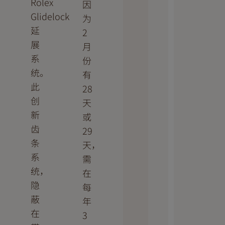
Rolex
因
Glidelock
为
延
2
展
月
系
份
统。
有
此
28
创
天
新
或
齿
29
条
天，
系
需
统，
在
隐
每
蔽
年
在
3