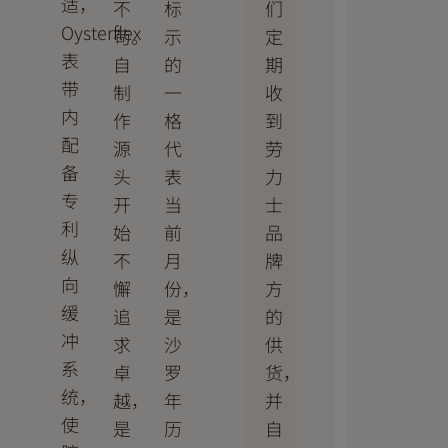
适，
们
不
标
Oysterflex
定
苟。
示
表
期
自
的
带
收
制
一
内
到
作
格
配
劳
源
代
备
力
头
表
专
士
开
当
利
品
始
前
纵
牌
不
月
向
方
懈
份，
缓
的
追
是
冲
供
求
沙
系
货，
卓
罗
统，
并
越，
年
使
自
是
历