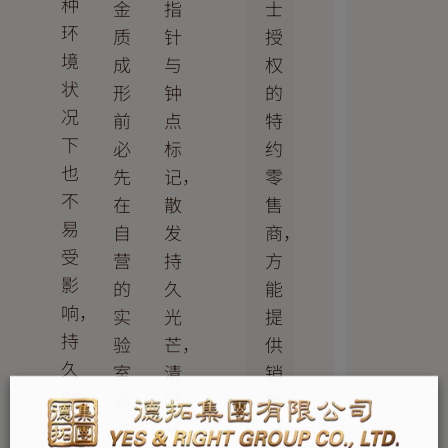
种
士
金
指
环
授
质
针
境
权
成
与
状
的
形
钟
况
特
前
点
下
约
必
标
也
零
先
记，
不
售
在
散
易
商，
自
发
受
方
营
持
影
能
的
久
响，
提
实
光
持
供
验
芒，
久
销
室
清
耐
售
通
晰
用
全
过
易