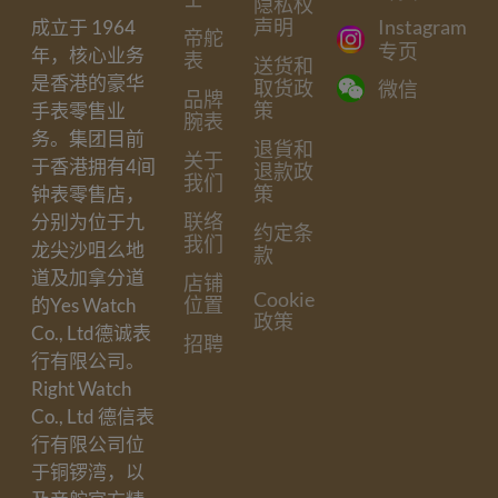
隐私权
声明
Instagram
成立于 1964
帝舵
专页
年，核心业务
表
送货和
是香港的豪华
取货政
微信
品牌
策
手表零售业
腕表
务。集团目前
退貨和
关于
于香港拥有4间
退款政
我们
策
钟表零售店，
联络
分别为位于九
约定条
我们
龙尖沙咀么地
款
道及加拿分道
店铺
Cookie
位置
的Yes Watch
政策
Co., Ltd德诚表
招聘
行有限公司。
Right Watch
Co., Ltd 德信表
行有限公司位
于铜锣湾，以