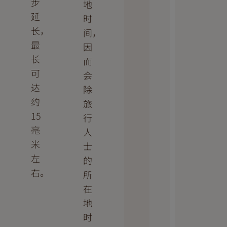
步
地
延
时
长，
间，
最
因
长
而
可
会
达
除
约
旅
15
行
毫
人
米
士
左
的
右。
所
在
地
时