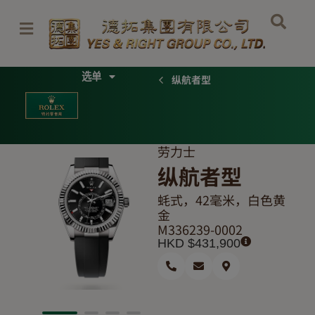
跳
至
内
容
Menu
纵航者型
劳力士
纵航者型
蚝式，42毫米，白色黄
金
M336239-0002
HKD $
431,900