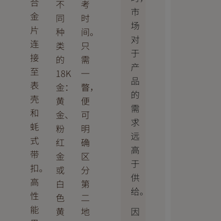
合
不
考
市
金
同
时
场
片
种
间。
对
连
类
只
于
接
的
需
产
至
18K
一
品
表
金：
瞥，
的
壳
黄
便
需
和
金、
可
求
蚝
粉
明
远
式
红
确
高
带
金
区
于
扣。
或
分
供
高
白
第
给。
性
色
二
能
因
黄
地