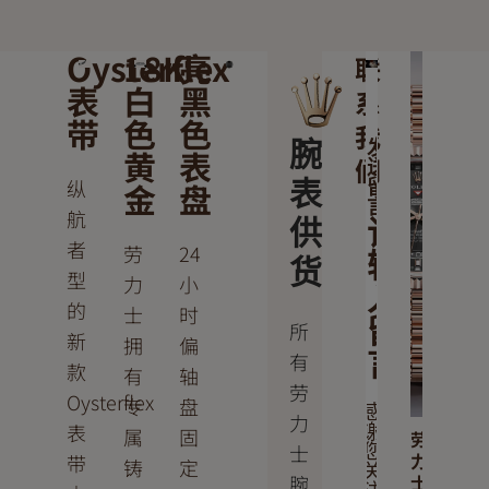
Oysterflex
18K
亮
联
表
白
黑
系
带
色
色
我
腕
发
黄
表
们
送
纵
金
盘
表
留
言
航
供
请
者
劳
24
输
货
型
力
小
入
的
士
时
留
所
新
拥
偏
言
有
款
有
轴
劳
Oysterflex
专
盘
感
力
表
谢
属
固
劳
士
您
力
带
铸
定
关
腕
士