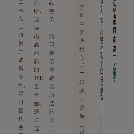
由
注
造
红
纵
表
劳
劳
航
所，
色
力
均
者
士
力
浇
倒
型
腕
由
士
铸
三
表。
展
表
请
研
出
角
翅
输
匠
发
高
可
入
高
精
留
并
品
指
言，
飞
心
取
我
质
示
了
手
们
得
的
佩
解
将
更
工
专
尽
18K
戴
多
组
快
利，
金
者
回
装，
覆
是
合
所
您
并
可
金。
选
确
替
透
的
保
代
过
第
上
金
混
二
乘