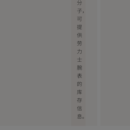
分
子，
可
提
供
劳
力
士
腕
表
的
库
存
信
息。