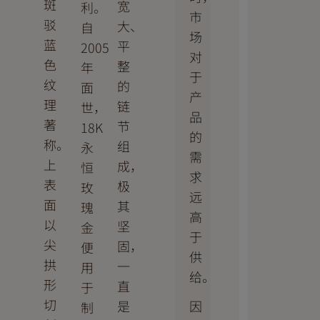
斑
宽
利。
市
驳
大、
自
场
蓝
平
2005
对
色
整
年
于
纹
的
面
产
理
链
世，
品
著
节
18K
的
称。
组
永
需
上
成，
恒
求
表
极
玫
远
面
其
瑰
高
以
坚
金
于
尖
固，
便
供
拱
一
用
给。
形
直
于
切
因
是
制