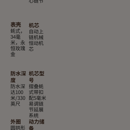
心链节
机芯
表壳
自动上
蚝式，
链机械
34毫
恒动机
米，永
芯
恒玫瑰
金
防水深
机芯型
度
号
防水深
摺叠蚝
达100
式带扣
米/330
配5毫米
英尺
易调链
节延展
系统
外圈
动力储
圆拱形
备