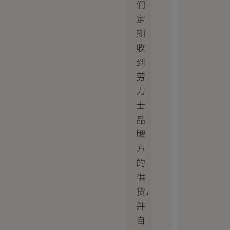
们
定
期
收
到
劳
力
士
品
牌
方
的
供
货，
并
自