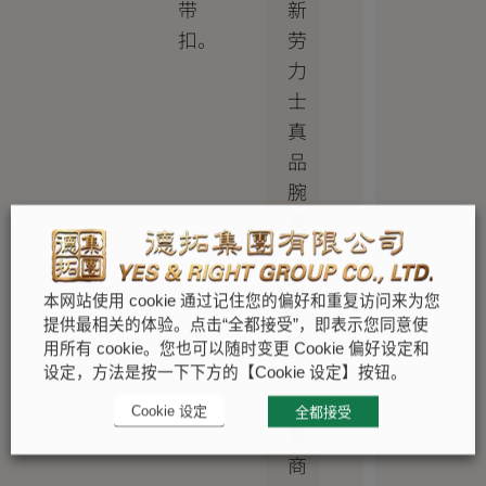
新
带
劳
扣。
力
士
真
品
腕
表
的
服
本网站使用 cookie 通过记住您的偏好和重复访问来为您
务。
提供最相关的体验。点击“全都接受”，即表示您同意使
特
用所有 cookie。您也可以随时变更 Cookie 偏好设定和
约
设定，方法是按一下下方的【Cookie 设定】按钮。
零
Cookie 设定
全都接受
售
商