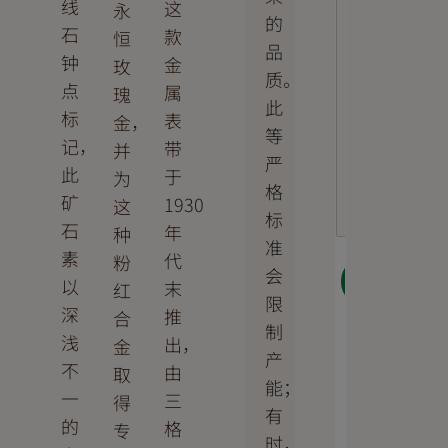
线
这
永
的
石
款
恒
品
钟
金
玫
质。
点
属
瑰
此
标
表
金，
等
记，
带
并
严
此
于
为
格
矿
1930
这
标
石
年
种
准
素
代
粉
会
下一
以
末
红
步
限
深
推
合
制
浅
出，
金
产
不
由
取
能；
一
三
得
有
的
格
专
时，