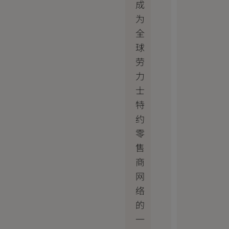
成
为
全
球
劳
力
士
特
约
零
售
商
网
络
的
一