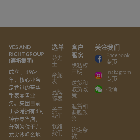
YES AND
选单
客户
关注我们
RIGHT GROUP
服务
Facebook
劳力
(德拓集团)
专页
士
隐私权
声明
Instagram
成立于 1964
帝舵
专页
年，核心业务
表
送货和
是香港的豪华
取货政
微信
品牌
策
手表零售业
腕表
务。集团目前
退貨和
关于
于香港拥有4间
退款政
我们
策
钟表零售店，
联络
分别为位于九
约定条
我们
龙尖沙咀么地
款