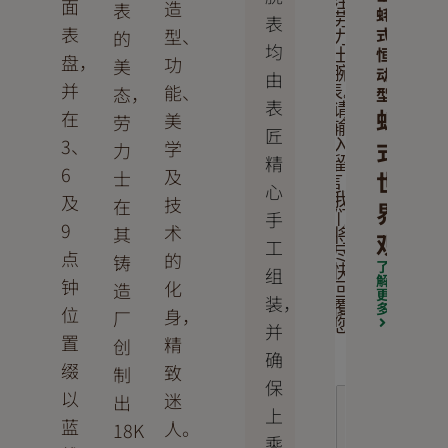
注
面
造
表
蚝
表
劳
表
式
型、
的
力
均
恒
士
盘，
功
美
动
腕
由
并
能、
态，
表。
型
表
请
蚝
在
美
劳
输
匠
3、
式
学
入
力
精
留
6
及
世
士
言，
心
及
我
技
在
界
手
们
9
术
其
将
观
工
尽
点
的
铸
了
组
快
解
钟
化
造
回
更
装，
覆
多
位
身，
厂
您
并
置
精
创
确
缀
致
制
保
以
迷
出
上
蓝
人。
18K
乘