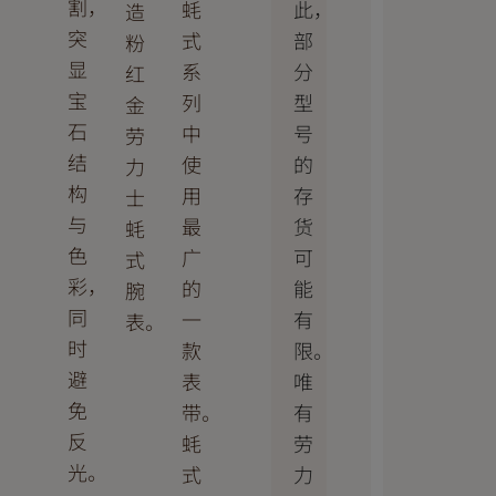
割，
此，
蚝
造
突
部
式
粉
显
分
系
红
宝
型
列
金
石
号
中
劳
结
的
使
力
构
存
用
士
与
货
最
蚝
色
可
广
式
彩，
能
的
腕
同
有
一
表。
时
限。
款
避
唯
表
免
有
带。
反
劳
蚝
光。
力
式