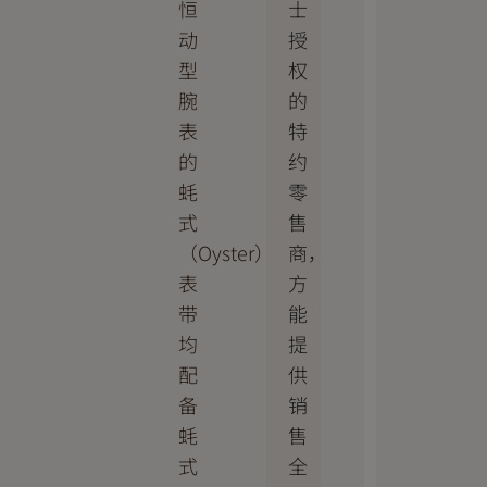
士
恒
授
动
权
型
的
腕
特
表
约
的
零
蚝
售
式
商，
（Oyster）
方
表
能
带
提
均
供
配
销
备
售
蚝
全
式