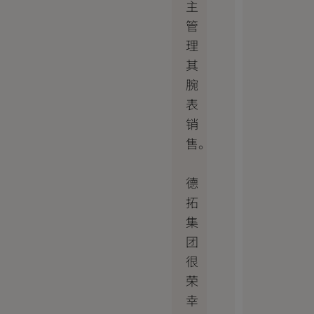
主
管
理
其
腕
表
销
售。
德
拓
集
团
很
荣
幸