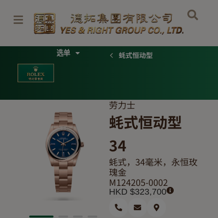
跳
至
内
容
Menu
蚝式恒动型
劳力士
蚝式恒动型
34
蚝式，34毫米，永恒玫
瑰金
M124205-0002
HKD $
323,700