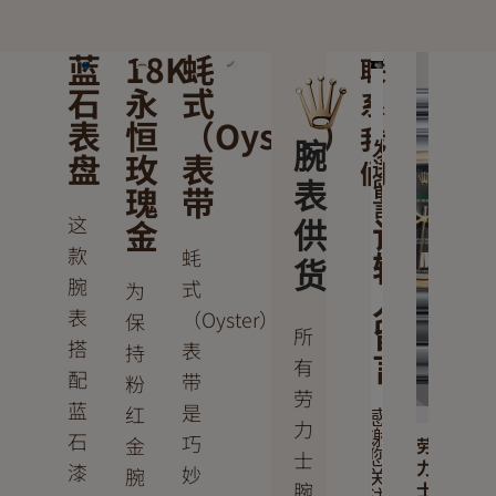
蓝
18K
蚝
联
石
永
式
系
表
恒
（Oyster）
我
腕
发
盘
玫
表
们
送
瑰
带
表
留
言
这
金
供
请
款
蚝
输
货
腕
式
为
入
表
（Oyster）
保
留
所
搭
表
持
言
有
配
带
粉
劳
蓝
是
红
感
力
石
谢
巧
金
劳
士
您
力
漆
妙
腕
关
腕
士