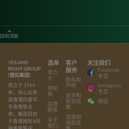
回到顶部
YES AND
选单
客户
关注我们
RIGHT GROUP
服务
Facebook
劳力
(德拓集团)
专页
士
隐私权
声明
Instagram
成立于 1964
帝舵
专页
年，核心业务
表
送货和
是香港的豪华
取货政
微信
品牌
策
手表零售业
腕表
务。集团目前
退貨和
关于
于香港拥有4间
退款政
我们
策
钟表零售店，