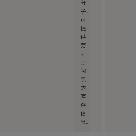
分
子，
可
提
供
劳
力
士
腕
表
的
库
存
信
息。