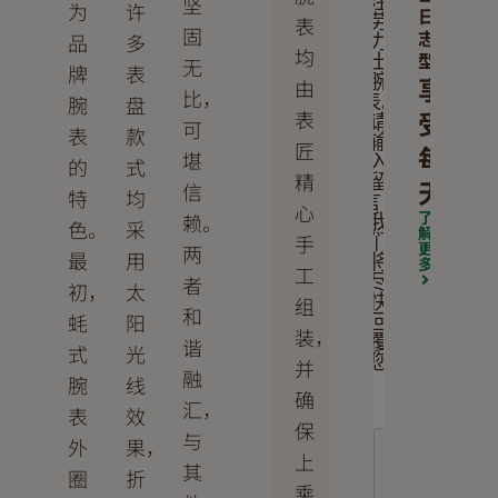
坚
注
为
许
日
表
劳
固
志
品
多
力
均
型
士
无
牌
表
享
腕
由
比，
腕
盘
表。
受
表
请
可
表
款
输
匠
每
堪
入
的
式
精
留
天
信
特
均
言，
心
了
赖。
我
色。
采
解
手
们
更
两
最
用
将
多
工
者
尽
初，
太
组
快
和
蚝
阳
回
装，
覆
谐
式
光
您
并
融
腕
线
确
汇，
表
效
保
与
外
果，
上
其
圈
折
乘