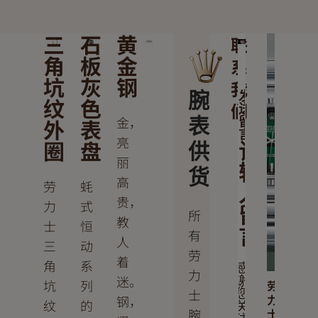
三
石
黄
联
角
板
金
系
坑
灰
钢
我
腕
发
纹
色
们
送
金，
外
表
表
留
言
亮
圈
盘
供
请
丽
输
货
高
劳
蚝
入
贵，
力
式
留
所
教
士
恒
言
有
人
三
动
劳
着
角
系
感
力
迷。
谢
坑
列
劳
士
您
力
钢，
纹
的
关
腕
士