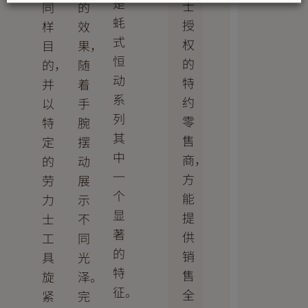
是
士
同
的
蚝
授
样
效
式
权
目
果，
恒
的
的，
随
动
特
并
着
系
约
以
手
列
零
特
腕
其
售
定
摆
中
商，
的
动
一
方
劳
展
个
能
力
示
显
提
士
不
著
供
工
同
的
销
具
光
特
售
旋
泽。
征。
全
紧
完