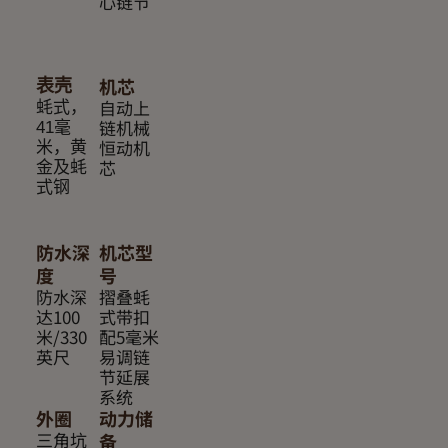
心链节
机芯
表壳
自动上
蚝式，
链机械
41毫
恒动机
米，黄
芯
金及蚝
式钢
防水深
机芯型
度
号
防水深
摺叠蚝
达100
式带扣
米/330
配5毫米
英尺
易调链
节延展
系统
外圈
动力储
三角坑
备