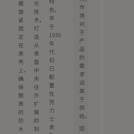
特
圈
光
市
色，
旋
技
场
早
紧
术，
对
于
固
打
于
1930
定
造
产
年
在
从
品
代
表
表
的
初
壳
盘
需
已
上，
中
求
配
确
央
远
置
保
往
高
在
腕
外
于
劳
表
扩
供
力
的
展
给。
士
防
的
表
因
水
刻