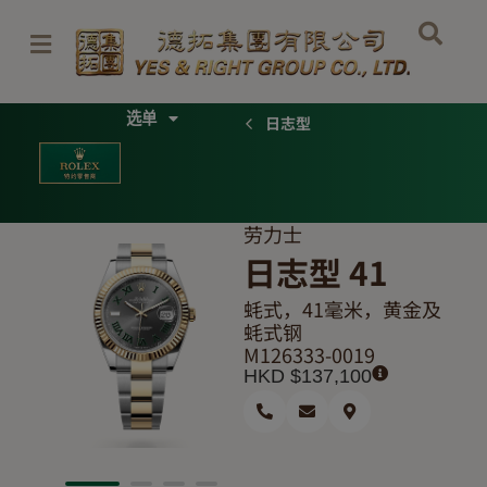
跳
至
内
容
Menu
日志型
劳力士
日志型 41
蚝式，41毫米，黄金及
蚝式钢
M126333-0019
HKD $
137,100