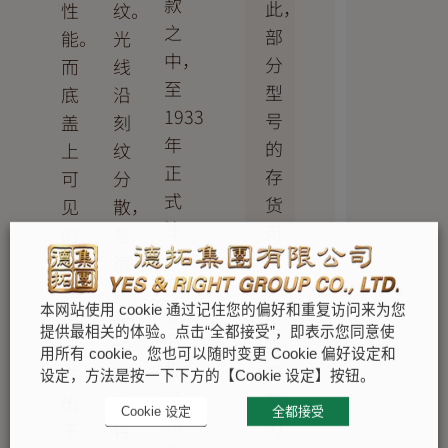
款
此，
性
纹。
之
部
能。
光
中，
分
而
线
至
型
底
沿
1933
号
盖
刻
年
的
上
纹
正
存
可
分
式
货
见
散，
注
可
的
营
册
能
坑
造
商
有
纹
出
标
本网站使用 cookie 通过记住您的偏好和重复访问来为您
限。
设
隐
提供最相关的体验。点击“全都接受”，即表示您同意使
名
唯
计
约
用所有 cookie。您也可以随时变更 Cookie 偏好设定和
称。
有
亦
而
设定，方法是按一下下方的【Cookie 设定】按钮。
这
劳
出
独
Cookie 设定
全都接受
亦
力
于
特