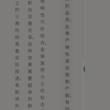
他
上
射
的
特
的
出
品
性
三
淡
质。
巧
角
雅
此
妙
坑
光
等
结
纹
泽。
严
合。
具
这
格
金
备
种
标
钢
实
效
准
是
际
果
会
下一
劳
用
需
步
限
力
途，
要
制
士
有
超
产
的
助
卓
能；
标
将
的
有
志
外
刷
时，