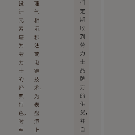
们
设
理
定
计
气
期
元
相
收
素，
沉
到
堪
积
劳
为
法
力
劳
或
士
力
电
品
士
镀
牌
的
技
方
经
术，
的
典
为
供
特
表
货，
色。
盘
并
时
添
自
至
上