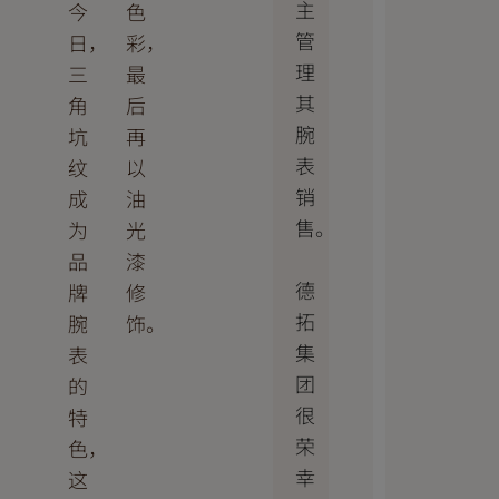
主
今
色
管
日，
彩，
理
三
最
其
角
后
腕
坑
再
表
纹
以
销
成
油
售。
为
光
品
漆
德
牌
修
拓
腕
饰。
集
表
团
的
很
特
荣
色，
幸
这