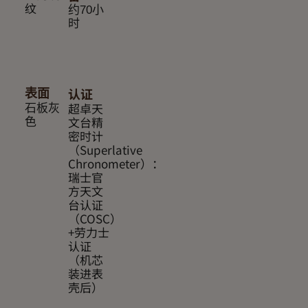
纹
约70小
时
认证
表面
超卓天
石板灰
文台精
色
密时计
（Superlative
Chronometer）：
瑞士官
方天文
台认证
（COSC）
+劳力士
认证
（机芯
装进表
壳后）