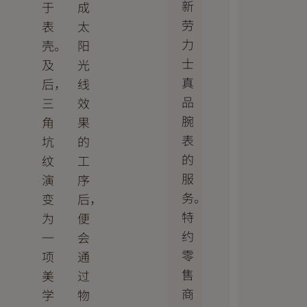
新
于
成
劳
表
太
力
壳。
阳
士
及
光
真
后，
线
品
三
效
腕
角
果
表
坑
的
的
纹
工
服
演
序
务。
变
后，
特
为
便
约
一
会
零
项
通
售
美
过
商
学
物