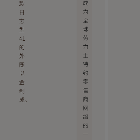
成
款
为
日
全
志
球
型
劳
41
力
的
士
外
特
圈
约
以
零
金
售
制
商
成。
网
络
的
一