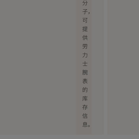
分
子，
可
提
供
劳
力
士
腕
表
的
库
存
信
息。