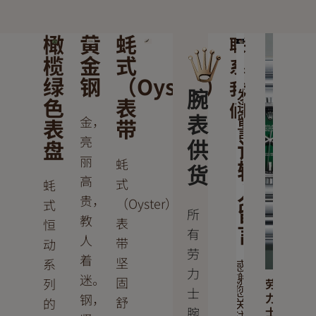
橄
黄
蚝
联
榄
金
式
系
绿
钢
（Oyster）
我
腕
发
色
表
们
送
金，
表
带
表
留
言
亮
盘
供
请
丽
蚝
输
货
高
式
蚝
入
贵，
（Oyster）
式
留
所
教
表
恒
言
有
人
带
动
劳
着
坚
系
感
力
迷。
谢
固
列
劳
士
您
力
钢，
舒
的
关
腕
士