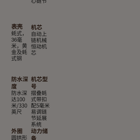
心链节
机芯
表壳
自动上
蚝式，
链机械
36毫
恒动机
米，黄
芯
金及蚝
式钢
防水深
机芯型
度
号
防水深
摺叠蚝
达100
式带扣
米/330
配5毫米
英尺
易调链
节延展
系统
外圈
动力储
圆拱形
备