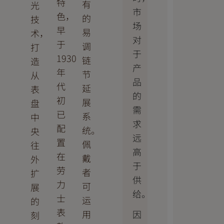
特
有
光
市
色，
的
技
场
早
易
术，
对
于
调
打
于
1930
链
造
产
年
节
从
品
代
延
表
的
初
展
盘
需
已
系
中
求
配
统。
央
远
置
佩
往
高
在
戴
外
于
劳
者
扩
供
力
可
展
给。
士
运
的
表
因
用
刻