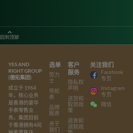
回到顶部
YES AND
选单
客户
关注我们
RIGHT GROUP
服务
Facebook
劳力
(德拓集团)
专页
士
隐私权
声明
Instagram
成立于 1964
帝舵
专页
年，核心业务
表
送货和
是香港的豪华
取货政
微信
品牌
策
手表零售业
腕表
务。集团目前
退貨和
关于
于香港拥有4间
退款政
我们
策
钟表零售店，