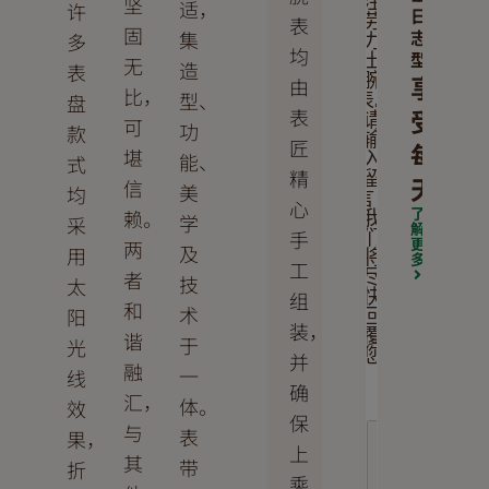
坚
注
适，
许
日
表
劳
固
志
集
多
力
均
型
士
无
造
表
享
腕
由
比，
型、
盘
表。
受
表
请
可
功
款
输
匠
每
堪
能、
入
式
精
留
天
信
美
均
言，
心
了
赖。
我
学
采
解
手
们
更
两
及
用
将
多
工
者
尽
技
太
组
快
和
术
阳
回
装，
覆
谐
于
光
您
并
融
一
线
确
汇，
体。
效
保
与
表
果，
上
其
带
折
乘