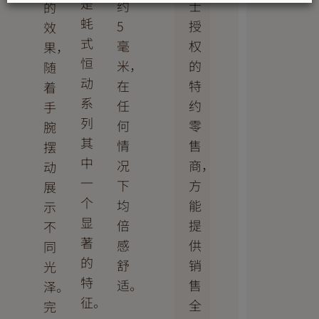
是
士
约
的
蚝
授
5
效
式
权
毫
果，
恒
的
米，
随
动
特
在
着
系
约
任
手
列
零
何
腕
其
售
情
摆
中
商，
况
动
一
方
下
展
个
能
均
示
显
提
倍
不
著
供
感
同
的
销
舒
光
特
售
适。
泽。
征。
全
完