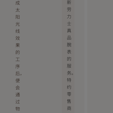
新
成
劳
太
力
阳
士
光
真
线
品
效
腕
果
表
的
的
工
服
序
务。
后，
特
便
约
会
零
通
售
过
商
物