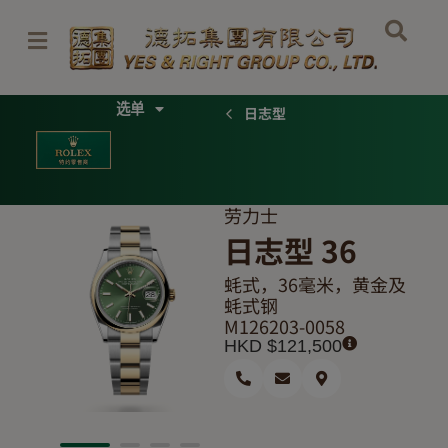
跳
至
内
容
Menu
日志型
劳力士
日志型 36
蚝式，36毫米，黄金及
蚝式钢
M126203-0058
HKD $
121,500