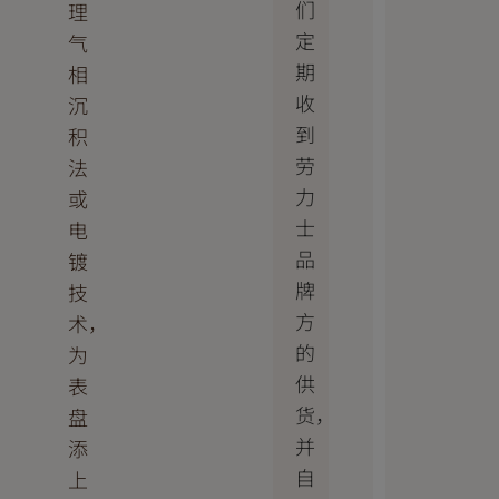
们
理
定
气
期
相
收
沉
到
积
劳
法
力
或
士
电
品
镀
牌
技
方
术，
的
为
供
表
货，
盘
并
添
自
上