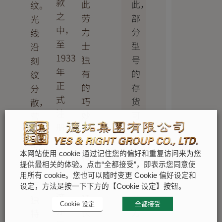
款
此，
此
纹。
之
部
劳
光
中，
分
力
线
至
型
士
沿
1933
号
独
刻
年
的
有
纹
正
存
的
分
式
货
巧
散，
注
可
妙
营
册
能
装
造
商
有
置，
出
标
本网站使用 cookie 通过记住您的偏好和重复访问来为您
限。
将
隐
提供最相关的体验。点击“全都接受”，即表示您同意使
名
唯
表
约
用所有 cookie。您也可以随时变更 Cookie 偏好设定和
称。
有
带
而
设定，方法是按一下下方的【Cookie 设定】按钮。
这
劳
延
独
Cookie 设定
全都接受
亦
力
长
特