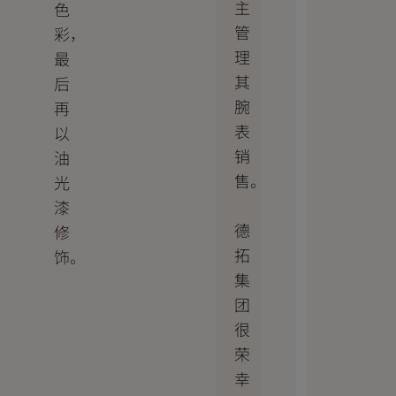
主
色
管
彩，
理
最
其
后
腕
再
表
以
销
油
售。
光
漆
德
修
拓
饰。
集
团
很
荣
幸