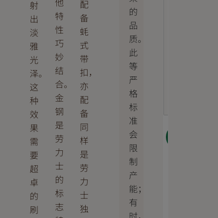
他
配
射
的
特
备
出
品
性
蚝
淡
质。
巧
式
雅
此
妙
带
光
等
结
扣，
泽。
严
合。
亦
这
格
金
配
种
标
钢
备
效
准
是
同
果
会
下一
劳
样
需
步
限
力
是
要
制
士
劳
超
产
的
力
卓
能；
标
士
的
有
志
独
刷
时，