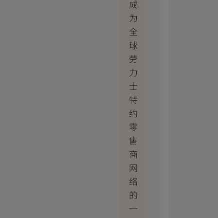
成
为
全
球
劳
力
士
特
约
零
售
商
网
络
的
一