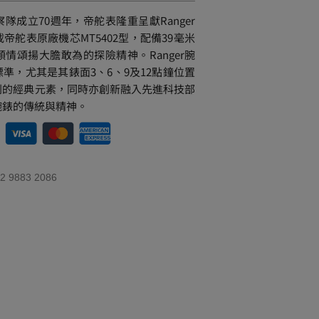
隊成立70週年，帝舵表隆重呈獻Ranger
帝舵表原廠機芯MT5402型，配備39毫米
情頌揚大膽敢為的探險精神。Ranger腕
準，尤其是其錶面3、6、9及12點鐘位置
列的經典元素，同時亦創新融入先進科技部
腕錶的傳統與精神。
 9883 2086