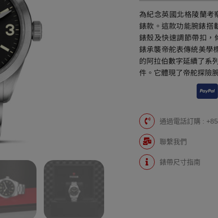
為紀念英國北格陵蘭考察
錶款。這款功能腕錶搭載
錶殼及快速調節帶扣，傾
錶承襲帝舵表傳統美學標
的阿拉伯數字延續了系
件。它體現了帝舵探險
通過電話訂購 : +852
聯繫我們
錶帶尺寸指南