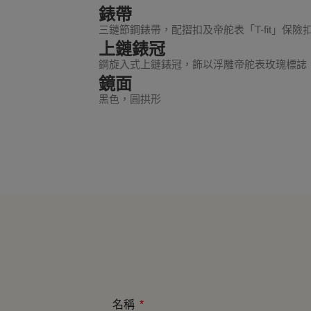
錶帶
三鏈節鋼錶帶，配摺扣及帝舵表「T-fit」保險
上鏈錶冠
鋼旋入式上鏈錶冠，飾以浮雕帝舵表玫瑰標誌
鏡面
黑色，圓拱形
名稱