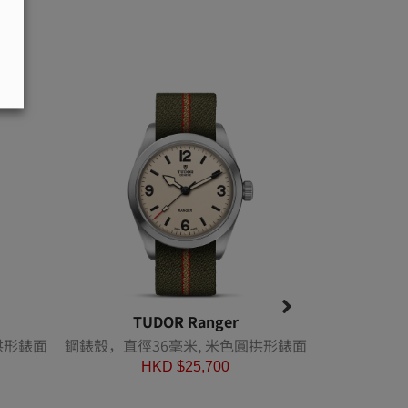
TUDOR Ranger
T
拱形錶面
鋼錶殼，直徑36毫米, 米色圓拱形錶面
鋼錶殼，直徑
HKD $
25,700