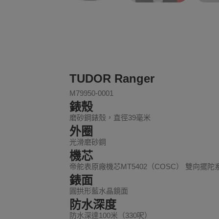
TUDOR Ranger
M79950-0001
錶殼
磨砂鋼錶殼，直徑39毫米
外圈
光滑磨砂鋼
機芯
帝舵表原廠機芯MT5402（COSC） 雙向擺
錶面
圓拱形藍水晶鏡面
防水深度
防水深達100米（330呎）