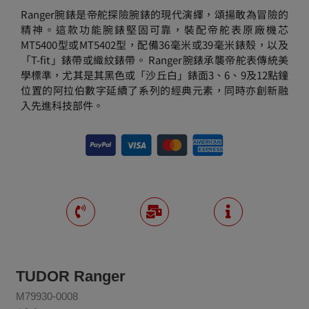
Ranger腕錶是帝舵探險腕錶的現代演繹，頌揚敢為冒險的
精神。這款功能腕錶堅固可靠，裝配帝舵表原廠機芯
MT5400型或MT5402型，配備36毫米或39毫米錶殼，以及
「T-fit」錶帶或織紋錶帶。 Ranger腕錶承襲帝舵表傳統美
學標準，尤其是其黑色或「沙丘白」錶面3、6、9及12點鐘
位置的阿拉伯數字延續了系列的經典元素，同時亦創新融
入先進科技部件。
TUDOR Ranger
M79930-0008