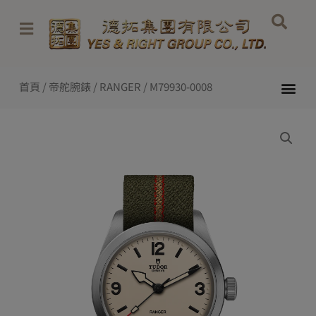
Skip
to
content
Me
首頁
/
帝舵腕錶
/
RANGER
/ M79930-0008