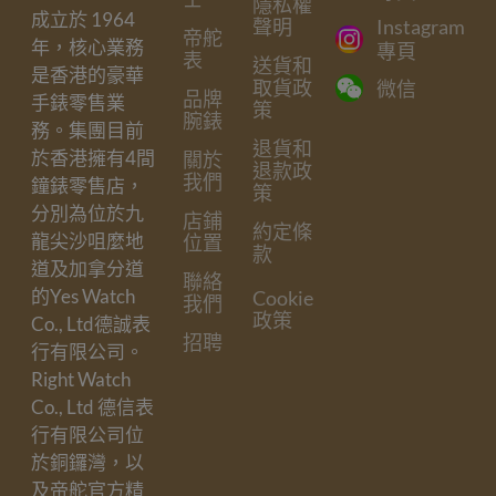
隱私權
成立於 1964
聲明
Instagram
帝舵
年，核心業務
專頁
表
送貨和
是香港的豪華
取貨政
微信
品牌
手錶零售業
策
腕錶
務。集團目前
退貨和
於香港擁有4間
關於
退款政
我們
鐘錶零售店，
策
分別為位於九
店鋪
約定條
龍尖沙咀麼地
位置
款
道及加拿分道
聯絡
的Yes Watch
Cookie
我們
政策
Co., Ltd德誠表
招聘
行有限公司。
Right Watch
Co., Ltd 德信表
行有限公司位
於銅鑼灣，以
及帝舵官方精