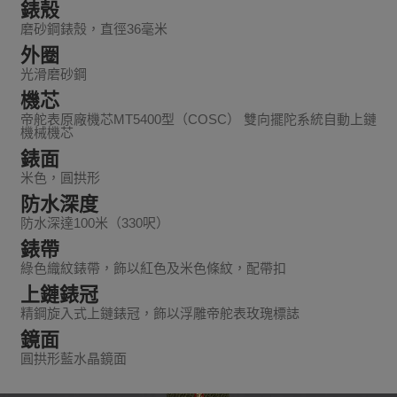
錶殼
磨砂鋼錶殼，直徑36毫米
外圈
光滑磨砂鋼
機芯
帝舵表原廠機芯MT5400型（COSC） 雙向擺陀系統自動上鏈
機械機芯
錶面
米色，圓拱形
防水深度
防水深達100米（330呎）
錶帶
綠色織紋錶帶，飾以紅色及米色條紋，配帶扣
上鏈錶冠
精鋼旋入式上鏈錶冠，飾以浮雕帝舵表玫瑰標誌
鏡面
圓拱形藍水晶鏡面