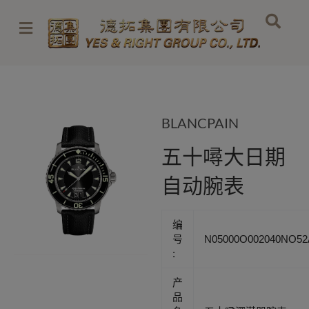
Skip
to
content
BLANCPAIN
五十噚大日期
自动腕表
编
号
N05000O002040NO52
:
产
品