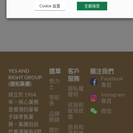
Cookie 設置
全都接受
YES AND
選單
客戶
關注我們
RIGHT GROUP
服務
Facebook
勞力
(德拓集團)
專頁
士
隱私權
聲明
Instagram
成立於 1964
帝舵
專頁
年，核心業務
表
送貨和
是香港的豪華
取貨政
微信
品牌
策
手錶零售業
腕錶
務。集團目前
退貨和
關於
於香港擁有4間