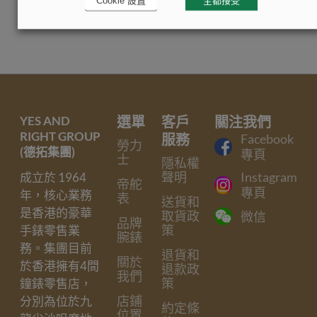
Cookie 設置
全都接受
YES AND
選單
客戶
關注我們
RIGHT GROUP
服務
Facebook
勞力
(德拓集團)
專頁
士
隱私權
聲明
Instagram
成立於 1964
帝舵
專頁
年，核心業務
表
送貨和
是香港的豪華
取貨政
微信
品牌
策
手錶零售業
腕錶
務。集團目前
退貨和
關於
於香港擁有4間
退款政
我們
策
鐘錶零售店，
店鋪
分別為位於九
約定條
位置