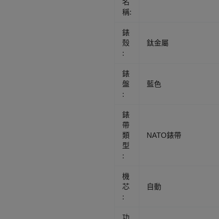
名
稱:
錶
殼
鈦金屬
:
錶
盤
藍色
:
錶
帶
類
NATO錶帶
型
:
機
芯
自動
:
功