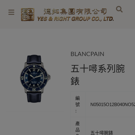
Skip
to
content
BLANCPAIN
五十噚系列腕
錶
編
號
N05015O12B040NO5
:
產
品
五十噚腕錶