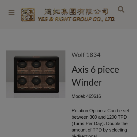
跳
至
内
容
Wolf 1834
Axis 6 piece
Winder
Model: 469616
Rotation Options: Can be set
between 300 and 1200 TPD
(Turns Per Day). Double the
amount of TPD by selecting
bi-directional.