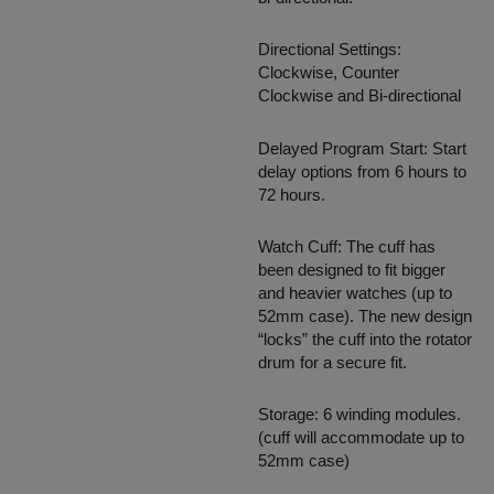
Directional Settings:
Clockwise, Counter
Clockwise and Bi-directional
Delayed Program Start: Start
delay options from 6 hours to
72 hours.
Watch Cuff: The cuff has
been designed to fit bigger
and heavier watches (up to
52mm case). The new design
“locks” the cuff into the rotator
drum for a secure fit.
Storage: 6 winding modules.
(cuff will accommodate up to
52mm case)