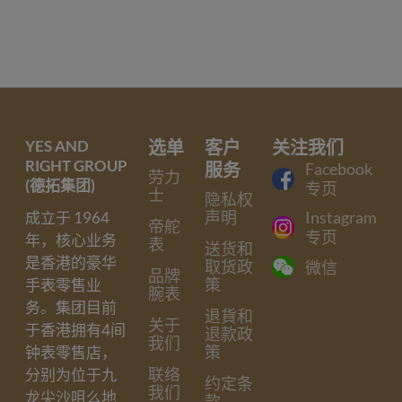
YES AND
选单
客户
关注我们
RIGHT GROUP
服务
Facebook
劳力
(德拓集团)
专页
士
隐私权
声明
Instagram
成立于 1964
帝舵
专页
年，核心业务
表
送货和
是香港的豪华
取货政
微信
品牌
策
手表零售业
腕表
务。集团目前
退貨和
关于
于香港拥有4间
退款政
我们
策
钟表零售店，
联络
分别为位于九
约定条
我们
龙尖沙咀么地
款