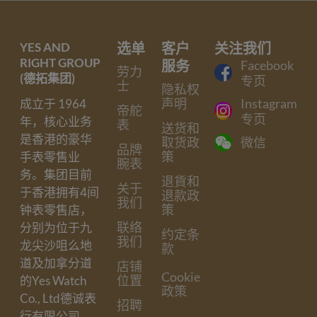
YES AND
选单
客户
关注我们
RIGHT GROUP
服务
Facebook
劳力
(德拓集团)
专页
士
隐私权
声明
Instagram
成立于 1964
帝舵
专页
年，核心业务
表
送货和
是香港的豪华
取货政
微信
品牌
策
手表零售业
腕表
务。集团目前
退貨和
关于
于香港拥有4间
退款政
我们
策
钟表零售店，
联络
分别为位于九
约定条
我们
龙尖沙咀么地
款
道及加拿分道
店铺
Cookie
位置
的Yes Watch
政策
Co., Ltd德诚表
招聘
行有限公司。