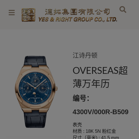
跳
至
内
容
江诗丹顿
OVERSEAS超
薄万年历
编号：
4300V/000R-B509
表壳
材质 : 18K 5N 粉红金
尺寸（毫米) : 41.5 mm