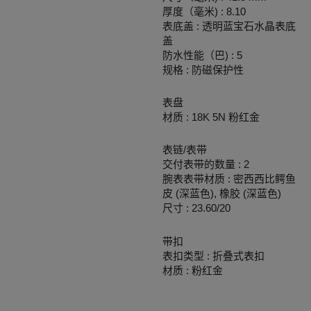
厚度（毫米) : 8.10
表底盖 : 透明蓝宝石水晶表底
盖
防水性能（巴) : 5
规格 : 防磁保护性
表盘
材质 : 18K 5N 粉红金
表链/表带
交付表带的数量 : 2
腕表表带材质 : 密西西比鳄鱼
皮 (深蓝色), 橡胶 (深蓝色)
尺寸 : 23.60/20
带扣
表扣类型 : 折叠式表扣
材质 : 粉红金