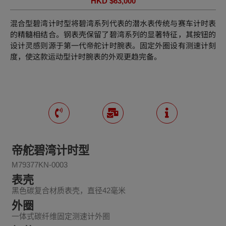
HKD $
63,000
混合型碧湾计时型将碧湾系列代表的潜水表传统与赛车计时表
的精髓相结合。钢表壳保留了碧湾系列的显著特征，其按钮的
设计灵感则源于第一代帝舵计时腕表。固定外圈设有测速计刻
度，使这款运动型计时腕表的外观更趋完备。
帝舵碧湾计时型
M79377KN-0003
表壳
黑色碳复合材质表壳，直径42毫米
外圈
一体式碳纤维固定测速计外圈