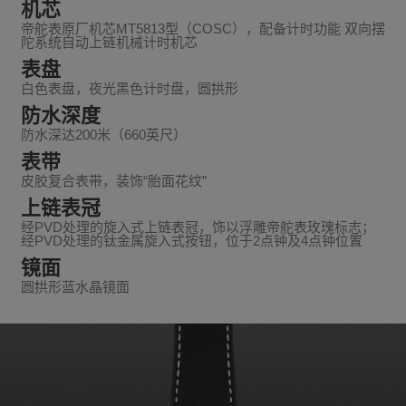
机芯
帝舵表原厂机芯MT5813型（COSC），配备计时功能 双向摆
陀系统自动上链机械计时机芯
表盘
白色表盘，夜光黑色计时盘，圆拱形
防水深度
防水深达200米（660英尺）
表带
皮胶复合表带，装饰“胎面花纹”
上链表冠
经PVD处理的旋入式上链表冠，饰以浮雕帝舵表玫瑰标志；
经PVD处理的钛金属旋入式按钮，位于2点钟及4点钟位置
镜面
圆拱形蓝水晶镜面