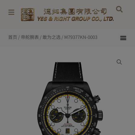
跳
至
内
容
Me
首页
/
帝舵腕表
/
敢为之选
/ M79377KN-0003