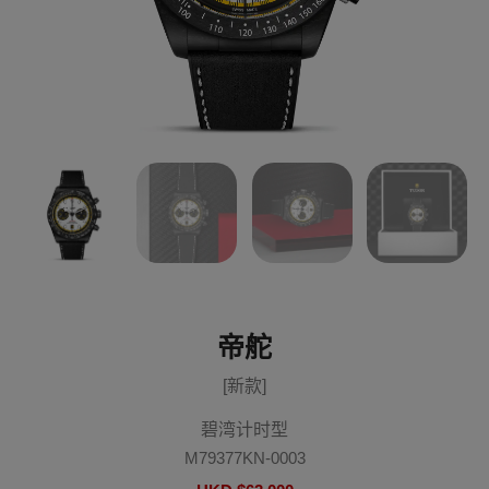
帝舵
[新款]
碧湾计时型
M79377KN-0003