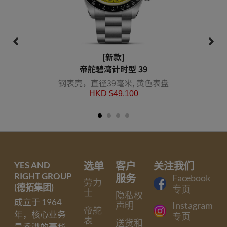
[新款]
帝舵碧湾计时型 39
钢表壳，直径39毫米, 黄色表盘
HKD $
49,100
YES AND
选单
客户
关注我们
RIGHT GROUP
服务
Facebook
劳力
(德拓集团)
专页
士
隐私权
成立于 1964
声明
Instagram
帝舵
年，核心业务
专页
表
送货和