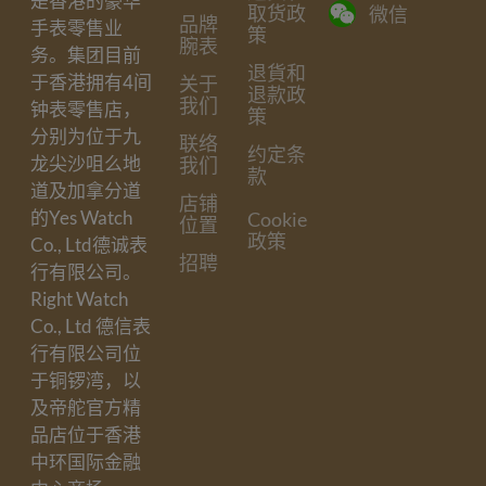
是香港的豪华
取货政
微信
品牌
手表零售业
策
腕表
务。集团目前
退貨和
于香港拥有4间
关于
退款政
我们
钟表零售店，
策
分别为位于九
联络
约定条
龙尖沙咀么地
我们
款
道及加拿分道
店铺
的Yes Watch
Cookie
位置
政策
Co., Ltd德诚表
招聘
行有限公司。
Right Watch
Co., Ltd 德信表
行有限公司位
于铜锣湾，以
及帝舵官方精
品店位于香港
中环国际金融