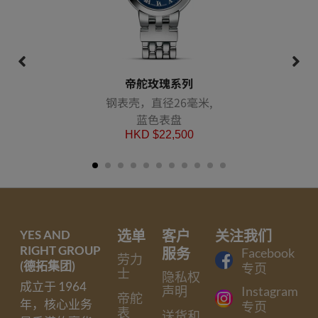
帝舵玫瑰系列
钢表壳，直径26毫米,
蓝色表盘
HKD $
22,500
YES AND
选单
客户
关注我们
RIGHT GROUP
服务
Facebook
劳力
(德拓集团)
专页
士
隐私权
成立于 1964
声明
Instagram
帝舵
年，核心业务
专页
表
送货和