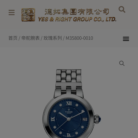
跳
至
内
容
Me
首页
/
帝舵腕表
/
玫瑰系列
/ M35800-0010