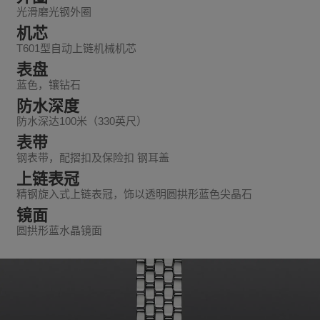
光滑磨光钢外圈
机芯
T601型自动上链机械机芯
表盘
蓝色，镶钻石
防水深度
防水深达100米（330英尺）
表带
钢表带，配摺扣及保险扣 钢耳盖
上链表冠
精钢旋入式上链表冠，饰以透明圆拱形蓝色尖晶石
镜面
圆拱形蓝水晶镜面