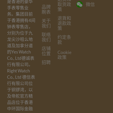
是香港的豪华
取货政
微信
品牌
手表零售业
策
腕表
务。集团目前
退貨和
于香港拥有4间
关于
退款政
我们
钟表零售店，
策
分别为位于九
联络
约定条
龙尖沙咀么地
我们
款
道及加拿分道
店铺
的Yes Watch
Cookie
位置
政策
Co., Ltd德诚表
招聘
行有限公司。
Right Watch
Co., Ltd 德信表
行有限公司位
于铜锣湾，以
及帝舵官方精
品店位于香港
中环国际金融