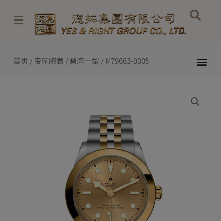
跳
至
内
容
Me
首页
/
帝舵腕表
/
碧湾一型
/ M79663-0005