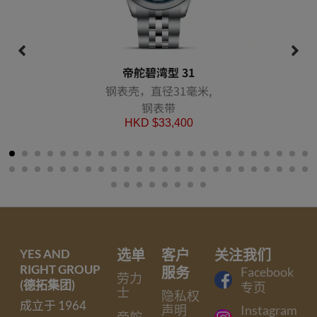
帝舵碧湾型 31
钢表壳，直径31毫米,
钢表带
HKD $
33,400
YES AND
选单
客户
关注我们
RIGHT GROUP
服务
Facebook
劳力
(德拓集团)
专页
士
隐私权
成立于 1964
声明
Instagram