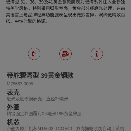
碧湾型 31、36、39及41黄金钢款腕表为碧湾系列注入全新独
特美学风格，特别采用弧形表壳，黄金部分经磨光处理，在审
美语言上与品牌经典功能腕表呈现出微妙差异，演绎更精致百
搭、中性时髦的格调。
帝舵碧湾型 39黄金钢款
M79663-0005
表壳
磨光及磨砂钢表壳，直径39毫米
外圈
精钢固定外圈覆有0.3毫米18K黄金薄层
机芯
帝舵表原厂机芯MT5602（COSC） 双向摆陀系统自动上链机