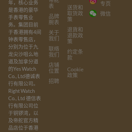
帝舵
年，核心业务
专页
表
送货和
是香港的豪华
取货政
微信
品牌
手表零售业
策
腕表
务。集团目前
退貨和
于香港拥有4间
关于
退款政
我们
钟表零售店，
策
分别为位于九
联络
约定条
龙尖沙咀么地
我们
款
道及加拿分道
店铺
的Yes Watch
Cookie
位置
政策
Co., Ltd德诚表
招聘
行有限公司。
Right Watch
Co., Ltd 德信表
行有限公司位
于铜锣湾，以
及帝舵官方精
品店位于香港