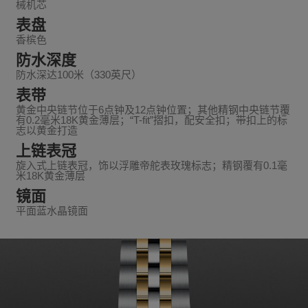
械机芯
表盘
香槟色
防水深度
防水深达100米（330英尺）
表带
黄金中央链节位于6点钟及12点钟位置；其他精钢中央链节覆
有0.2毫米18K黄金薄层；“T-fit”摺扣，配安全扣；带扣上的标
志以黄金打造
上链表冠
旋入式上链表冠，饰以浮雕帝舵表玫瑰标志；精钢覆有0.1毫
米18K黄金薄层
镜面
平面蓝水晶镜面