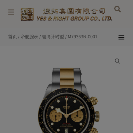
跳
至
内
容
Me
首页
/
帝舵腕表
/
碧湾计时型
/ M79363N-0001