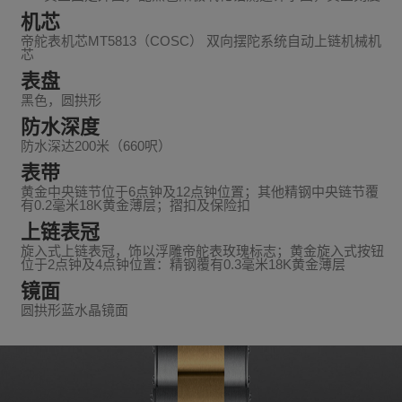
机芯
帝舵表机芯MT5813（COSC） 双向摆陀系统自动上链机械机
芯
表盘
黑色，圆拱形
防水深度
防水深达200米（660呎）
表带
黄金中央链节位于6点钟及12点钟位置；其他精钢中央链节覆
有0.2毫米18K黄金薄层；摺扣及保险扣
上链表冠
旋入式上链表冠，饰以浮雕帝舵表玫瑰标志；黄金旋入式按钮
位于2点钟及4点钟位置：精钢覆有0.3毫米18K黄金薄层
镜面
圆拱形蓝水晶镜面