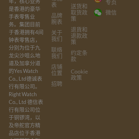
年，核心业务
专页
表
送货和
是香港的豪华
取货政
微信
品牌
手表零售业
策
腕表
务。集团目前
退貨和
于香港拥有4间
关于
退款政
我们
钟表零售店，
策
分别为位于九
联络
约定条
龙尖沙咀么地
我们
款
道及加拿分道
店铺
的Yes Watch
Cookie
位置
政策
Co., Ltd德诚表
招聘
行有限公司。
Right Watch
Co., Ltd 德信表
行有限公司位
于铜锣湾，以
及帝舵官方精
品店位于香港