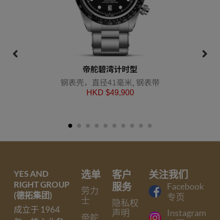
帝舵碧湾计时型
钢表壳，直径41毫米, 钢表带
HKD $
49,900
YES AND
选单
客户
关注我们
RIGHT GROUP
服务
Facebook
劳力
(德拓集团)
专页
士
隐私权
成立于 1964
声明
Instagram
帝舵