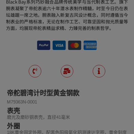
Black Bay系列巧妙融合品牌传统美学与当代制表工艺。旗下
腕表凝聚了帝舵表逾六十年潜水表制作精髓，时至今日仍在表
坛雄踞一席之地。腕表融入新复古风设计概念，同时遵循当今
制表业的严格标准，无论在制作工艺、可靠坚固和抛光质量等
方面，均展现帝舵表精益求精、力臻完善的制表哲学。
帝舵碧湾计时型黄金钢款
M79363N-0001
表壳
磨光及磨砂钢表壳，直径41毫米
外圈
18K黄金固定外圈，配黑色阳极氧化铝测速计字圈，黄金刻度