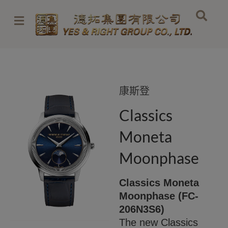
跳
至
内
容
康斯登
Classics
Moneta
Moonphase
Classics Moneta
Moonphase (FC-
206N3S6)
The new Classics