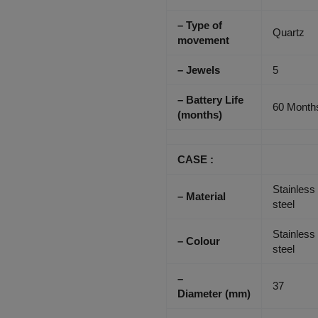
– Type of
Quartz
movement
– Jewels
5
– Battery Life
60 Month
(months)
CASE :
Stainless
– Material
steel
Stainless
– Colour
steel
–
37
Diameter
(mm)