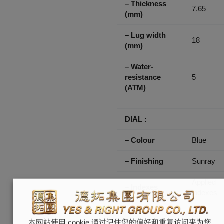
– Thickness
7.65
(mm)
– Lug width
18
(mm)
– Water-
resistance
5
(ATM)
DIAL :
– Colour
Blue
– Finishing
Sunray
Applied
– Indexes
indexes
本网站使用 cookie 通过记住您的偏好和重复访问来为您