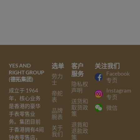
YES AND
选单
客户
关注我们
RIGHT GROUP
服务
Facebook
劳力
(德拓集团)
专页
士
隐私权
声明
Instagram
成立于 1964
帝舵
专页
年，核心业务
表
送货和
是香港的豪华
取货政
微信
品牌
策
手表零售业
腕表
务。集团目前
退貨和
关于
于香港拥有4间
退款政
我们
策
钟表零售店，