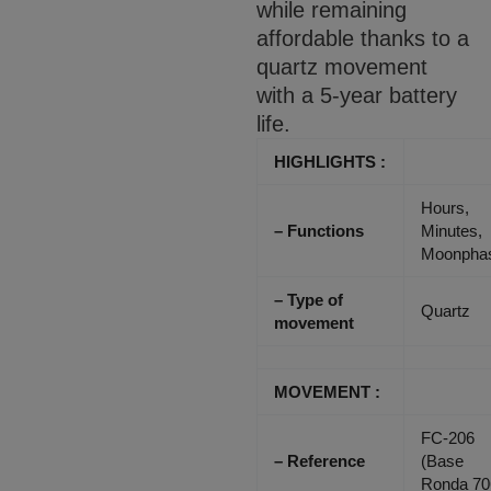
while remaining
affordable thanks to a
quartz movement
with a 5-year battery
life.
HIGHLIGHTS :
Hours,
– Functions
Minutes,
Moonpha
– Type of
Quartz
movement
MOVEMENT :
FC-206
– Reference
(Base
Ronda 70