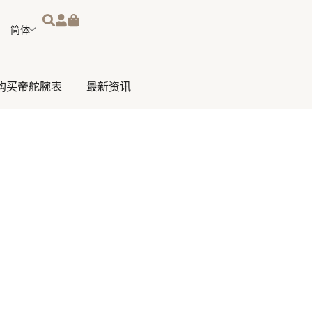
选
择
语
言
购买帝舵腕表
最新资讯