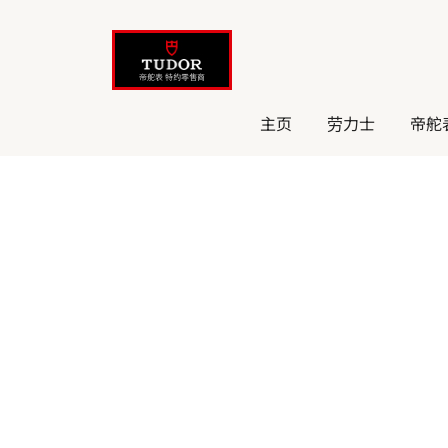
跳
至
内
容
主页
劳力士
帝舵