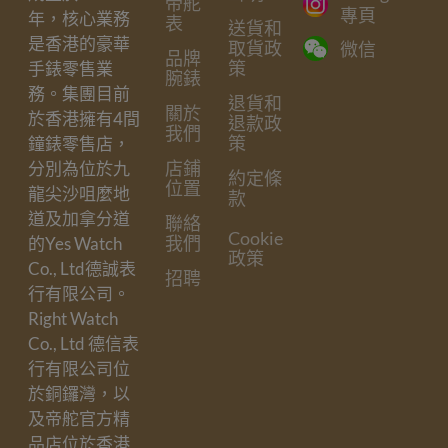
帝舵
專頁
年，核心業務
表
送貨和
是香港的豪華
取貨政
微信
品牌
策
手錶零售業
腕錶
務。集團目前
退貨和
關於
於香港擁有4間
退款政
我們
策
鐘錶零售店，
店鋪
分別為位於九
約定條
位置
龍尖沙咀麼地
款
道及加拿分道
聯絡
Cookie
我們
的Yes Watch
政策
Co., Ltd德誠表
招聘
行有限公司。
Right Watch
Co., Ltd 德信表
行有限公司位
於銅鑼灣，以
及帝舵官方精
品店位於香港