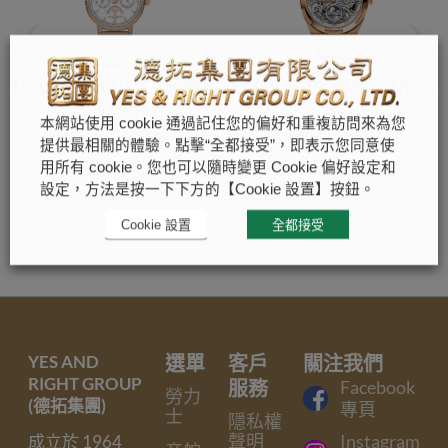
TRADITIONNELLE 超薄萬
OVERSEAS 鏤雕超薄萬年
年曆腕錶
曆
本網站使用 cookie 通過記住您的偏好和重複訪問來為您
Vacheron Constantin
Vacheron Constantin
提供最相關的體驗。點擊“全都接受”，即表示您同意使
用所有 cookie。您也可以隨時變更 Cookie 偏好設定和
設定，方法是按一下下方的【Cookie 設置】按鈕。
Cookie 設置
全都接受
YES AND
選單
客戶
關注我們
RIGHT GROUP
服務
Facebook
勞力
(德拓集團)
專頁
士
隱私權
聲明
Instagram
成立於 1964