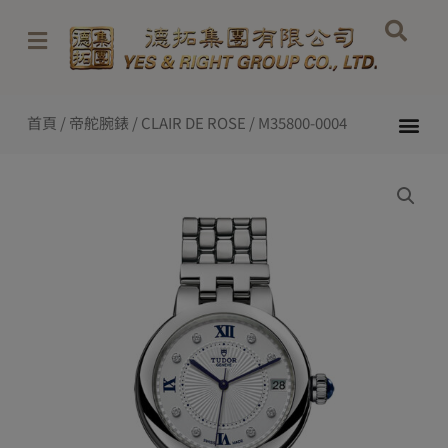
Skip
to
content
Me
首頁
/
帝舵腕錶
/
CLAIR DE ROSE
/ M35800-0004