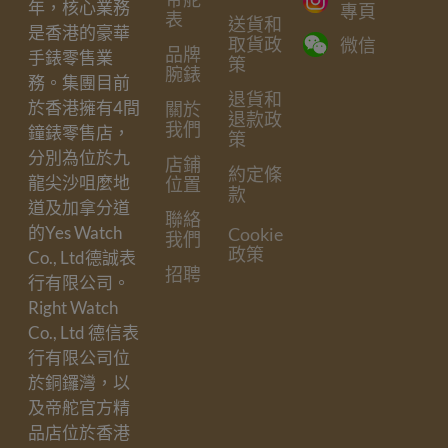
年，核心業務
專頁
表
送貨和
是香港的豪華
取貨政
微信
品牌
手錶零售業
策
腕錶
務。集團目前
退貨和
於香港擁有4間
關於
退款政
我們
鐘錶零售店，
策
分別為位於九
店鋪
約定條
龍尖沙咀麼地
位置
款
道及加拿分道
聯絡
的Yes Watch
Cookie
我們
政策
Co., Ltd德誠表
招聘
行有限公司。
Right Watch
Co., Ltd 德信表
行有限公司位
於銅鑼灣，以
及帝舵官方精
品店位於香港