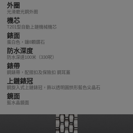
外圈
光滑磨光鋼外圈
機芯
T201型自動上鏈機械機芯
錶面
蛋白色，鑲8顆鑽石
防水深度
防水深達100米（330呎）
錶帶
鋼錶帶，配摺扣及保險扣 鋼耳蓋
上鏈錶冠
鋼旋入式上鏈錶冠，飾以透明圓拱形藍色尖晶石
鏡面
藍水晶鏡面