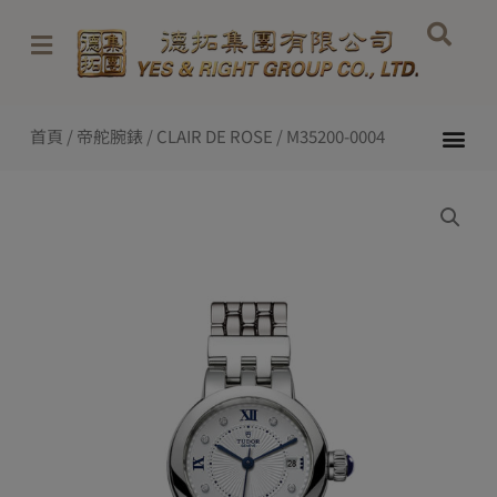
Skip
to
content
Me
首頁
/
帝舵腕錶
/
CLAIR DE ROSE
/ M35200-0004