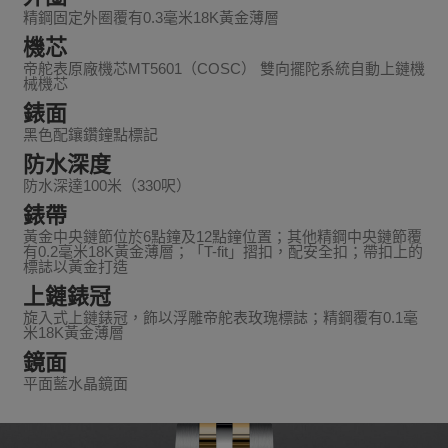
精鋼固定外圈覆有0.3毫米18K黃金薄層
機芯
帝舵表原廠機芯MT5601（COSC） 雙向擺陀系統自動上鏈機
械機芯
錶面
黑色配鑲鑽鐘點標記
防水深度
防水深達100米（330呎）
錶帶
黃金中央鏈節位於6點鐘及12點鐘位置；其他精鋼中央鏈節覆
有0.2毫米18K黃金薄層；「T-fit」摺扣，配安全扣；帶扣上的
標誌以黃金打造
上鏈錶冠
旋入式上鏈錶冠，飾以浮雕帝舵表玫瑰標誌；精鋼覆有0.1毫
米18K黃金薄層
鏡面
平面藍水晶鏡面