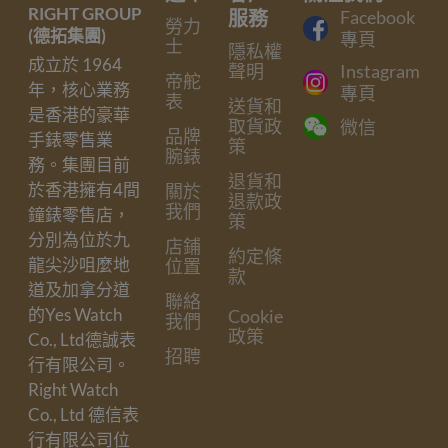
RIGHT GROUP
服務
Facebook
勞力
(德拓集團)
專頁
士
隱私權
成立於 1964
聲明
Instagram
帝舵
年，核心業務
專頁
表
送貨和
是香港的豪華
取貨政
微信
品牌
手錶零售業
策
腕錶
務。集團目前
退貨和
於香港擁有4間
關於
退款政
我們
鐘錶零售店，
策
分別為位於九
店鋪
約定條
龍尖沙咀麼地
位置
款
道及加拿分道
聯絡
的Yes Watch
Cookie
我們
政策
Co., Ltd德誠表
招聘
行有限公司。
Right Watch
Co., Ltd 德信表
行有限公司位