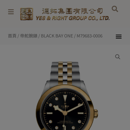
Skip
to
content
Me
首頁
/
帝舵腕錶
/
BLACK BAY ONE
/ M79683-0006