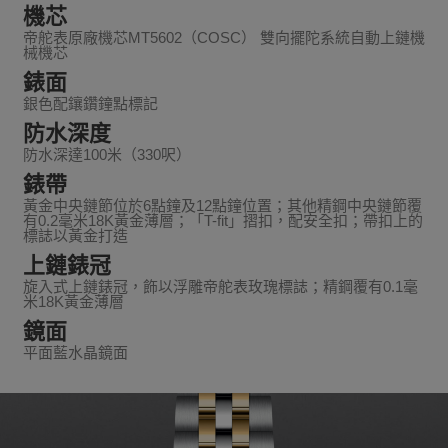
機芯
帝舵表原廠機芯MT5602（COSC） 雙向擺陀系統自動上鏈機
械機芯
錶面
銀色配鑲鑽鐘點標記
防水深度
防水深達100米（330呎）
錶帶
黃金中央鏈節位於6點鐘及12點鐘位置；其他精鋼中央鏈節覆
有0.2毫米18K黃金薄層；「T-fit」摺扣，配安全扣；帶扣上的
標誌以黃金打造
上鏈錶冠
旋入式上鏈錶冠，飾以浮雕帝舵表玫瑰標誌；精鋼覆有0.1毫
米18K黃金薄層
鏡面
平面藍水晶鏡面