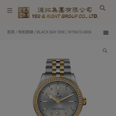
Skip
to
content
Me
首頁
/
帝舵腕錶
/
BLACK BAY ONE
/ M79673-0006