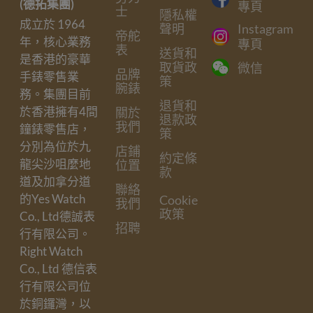
(德拓集團)
專頁
士
隱私權
成立於 1964
聲明
Instagram
帝舵
年，核心業務
專頁
表
送貨和
是香港的豪華
取貨政
微信
品牌
手錶零售業
策
腕錶
務。集團目前
退貨和
於香港擁有4間
關於
退款政
我們
鐘錶零售店，
策
分別為位於九
店鋪
約定條
龍尖沙咀麼地
位置
款
道及加拿分道
聯絡
的Yes Watch
Cookie
我們
政策
Co., Ltd德誠表
招聘
行有限公司。
Right Watch
Co., Ltd 德信表
行有限公司位
於銅鑼灣，以