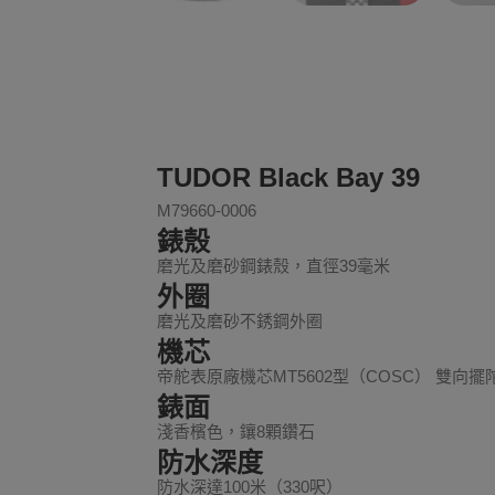
TUDOR Black Bay 39
M79660-0006
錶殼
磨光及磨砂鋼錶殼，直徑39毫米
外圈
磨光及磨砂不銹鋼外圈
機芯
帝舵表原廠機芯MT5602型（COSC） 雙向
錶面
淺香檳色，鑲8顆鑽石
防水深度
防水深達100米（330呎）