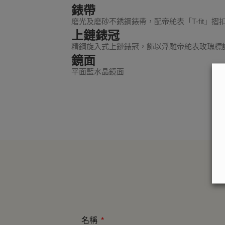
錶帶
磨光及磨砂不銹鋼錶帶，配帝舵表「T-fit」摺
上鏈錶冠
精鋼旋入式上鏈錶冠，飾以浮雕帝舵表玫瑰標
鏡面
平面藍水晶鏡面
名稱