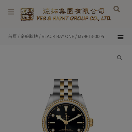
Skip
to
content
Me
首頁
/
帝舵腕錶
/
BLACK BAY ONE
/ M79613-0005