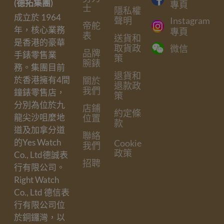
(德拓集團)
專頁
士
隱私權
成立於 1964
聲明
Instagram
帝舵
年，核心業務
專頁
表
送貨和
是香港的豪華
取貨政
微信
品牌
手錶零售業
策
腕錶
務。集團目前
退貨和
於香港擁有4間
關於
退款政
我們
鐘錶零售店，
策
分別為位於九
店鋪
約定條
龍尖沙咀麼地
位置
款
道及加拿分道
聯絡
的Yes Watch
Cookie
我們
政策
Co., Ltd德誠表
招聘
行有限公司。
Right Watch
Co., Ltd 德信表
行有限公司位
於銅鑼灣，以