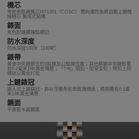
機芯
帝舵表原廠機芯MT5201（COSC） 雙向擺陀系統自動上鏈機
械機芯 集成式結構
錶面
黑色配鑲鑽鐘點標記
防水深度
防水深達100米（330呎）
錶帶
黃金中央鏈節位於6點鐘及12點鐘位置；其他精鋼中央鏈節覆
有0.2毫米18K黃金薄層；「T-fit」摺扣，配安全扣；帶扣上的
標誌以黃金打造
上鏈錶冠
旋入式上鏈錶冠，飾以浮雕帝舵表玫瑰標誌；精鋼覆有0.1毫
米18K黃金薄層
鏡面
平面藍水晶鏡面