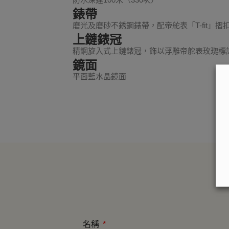
錶帶
磨光及磨砂不銹鋼錶帶，配帝舵表「T-fit」摺
上鏈錶冠
精鋼旋入式上鏈錶冠，飾以浮雕帝舵表玫瑰標
鏡面
平面藍水晶鏡面
名稱