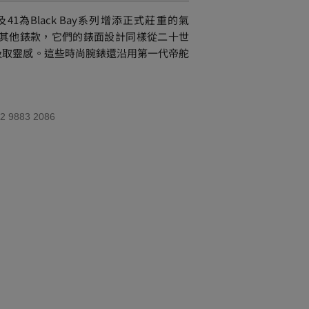
、39及41為Black Bay系列增添正式莊重的氣
y系列其他錶款，它們的錶面設計同樣從二十世
汲取靈感。這些時尚腕錶還沿用第一代帝舵
 9883 2086