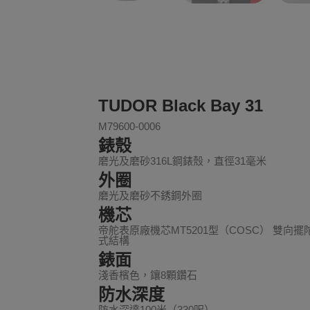
TUDOR Black Bay 31
M79600-0006
錶殼
磨光及磨砂316L鋼錶殼，直徑31毫米
外圈
磨光及磨砂不銹鋼外圈
機芯
帝舵表原廠機芯MT5201型（COSC） 雙向
式結構
錶面
淺香檳色，鑲8顆鑽石
防水深度
防水深達100米（330呎）