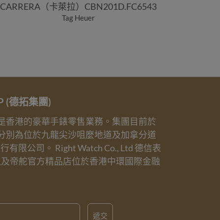
CARRERA（卡萊拉）CBN201D.FC6543
AQUARA
Tag Heuer
UP (德拓集團)
業務是香港的豪華手錶零售業務。集團目前於
分別為位於九龍尖沙咀麼地道及加拿分道
誠表行有限公司。 Right Watch Co., Ltd 德信表
以及帝舵官方精品店位於香港中環國際金融
遞交