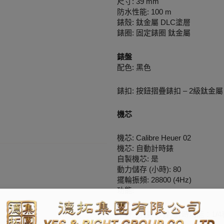
尺寸: 39 mm
防水性能: 100 m
錶殼: 鈦金屬 DLC塗層
錶圈: 固定錶圈 鈦金屬
錶盤
配色: 黑色
錶扣: 按鈕摺疊錶扣 – 2級鈦金屬
機芯
機芯: Calibre Heuer 02
機芯: 自動計時錶
自製機芯: 是
動力儲存 (小時): 80
擺輪振頻: 28800 (4Hz)
功能:
小時, 分鐘, 秒鐘, 計時功能：