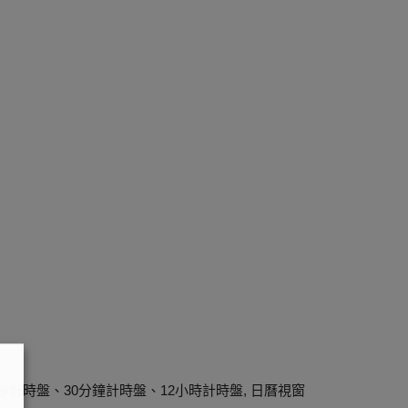
1/4秒計時盤、30分鐘計時盤、12小時計時盤, 日曆視窗