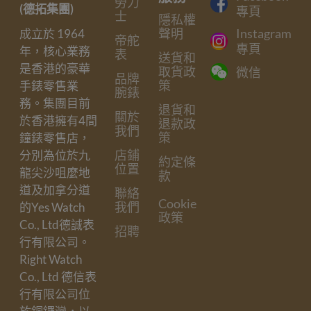
勞力
(德拓集團)
專頁
士
隱私權
聲明
Instagram
成立於 1964
帝舵
專頁
年，核心業務
表
送貨和
是香港的豪華
取貨政
微信
品牌
策
手錶零售業
腕錶
務。集團目前
退貨和
關於
於香港擁有4間
退款政
我們
策
鐘錶零售店，
店鋪
分別為位於九
約定條
位置
龍尖沙咀麼地
款
道及加拿分道
聯絡
Cookie
我們
的Yes Watch
政策
Co., Ltd德誠表
招聘
行有限公司。
Right Watch
Co., Ltd 德信表
行有限公司位