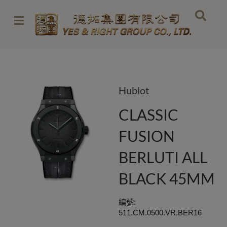
Skip
to
content
Hublot
CLASSIC
FUSION
BERLUTI ALL
BLACK 45MM
編號:
511.CM.0500.VR.BER16