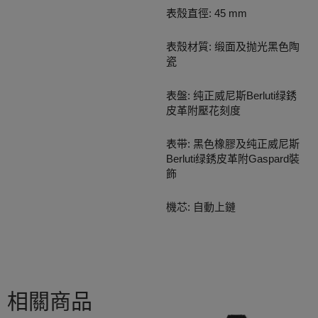
表殼直徑: 45 mm
表殼材質: 缎面及抛光黑色陶
瓷
表盤: 纯正威尼斯Berluti绿銹
皮革附壓花刻度
表带: 黑色橡膠及纯正威尼斯
Berluti绿銹皮革附Gaspard裝
飾
機芯: 自動上鏈
相關商品