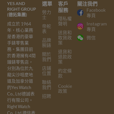
YES AND
選單
客戶
關注我們
RIGHT GROUP
服務
Facebook
勞力
(德拓集團)
專頁
士
隱私權
聲明
Instagram
成立於 1964
帝舵
專頁
年，核心業務
表
送貨和
是香港的豪華
取貨政
微信
品牌
策
手錶零售業
腕錶
務。集團目前
退貨和
關於
於香港擁有4間
退款政
我們
策
鐘錶零售店，
店鋪
分別為位於九
約定條
位置
龍尖沙咀麼地
款
道及加拿分道
聯絡
Cookie
我們
的Yes Watch
政策
Co., Ltd德誠表
招聘
行有限公司。
Right Watch
Co., Ltd 德信表