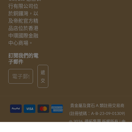
行有限公司位
於銅鑼灣，以
及帝舵官方精
品店位於香港
中環國際金融
中心商場。
訂閱我們的電
子郵件
Email
遞
交
貴金屬及寶石 A 類註冊交易商
(註冊號碼：A-B-23-09-01309)
@ 2026, 德拓集團 版權所有 | 由
KM Web Design
提供技術支援