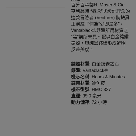
百分百承襲H. Moser & Cie.
亨利慕時 “概念”式設計理念的
這款冒險者 (Venturer) 腕錶真
正演繹了何為“少即是多”，
Vantablack®錶盤所用材質之
“黑”前所未見。配以白金鑲鑽
錶殼，與純黑錶盤形成鮮明
反差美感。
錶殼材質
: 白金鑲嵌鑽石
錶盤
: Vantablack®
機芯名稱
: Hours & Minutes
錶帶材質
: 鱷魚皮
機芯型號
: HMC 327
直徑
: 39.0 毫米
動力儲存
: 72 小時