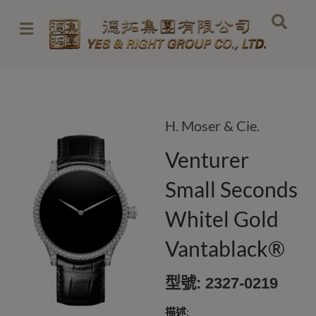
Skip
to
content
H. Moser & Cie.
Venturer
Small Seconds
Whitel Gold
Vantablack®
型號: 2327-0219
描述
: