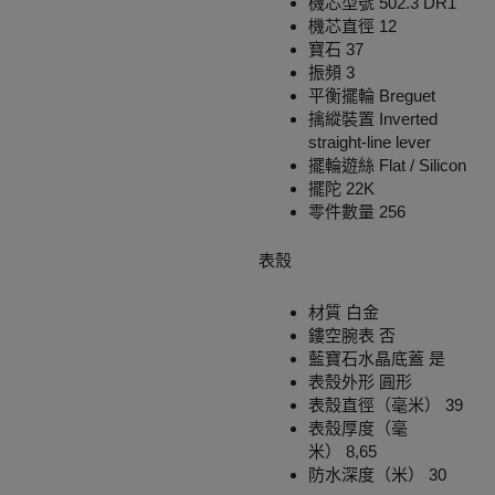
機芯型號 502.3 DR1
機芯直徑 12
寶石 37
振頻 3
平衡擺輪 Breguet
擒縱裝置 Inverted
straight-line lever
擺輪遊絲 Flat / Silicon
擺陀 22K
零件數量 256
表殼
材質 白金
鏤空腕表 否
藍寶石水晶底蓋 是
表殼外形 圓形
表殼直徑（毫米） 39
表殼厚度（毫
米） 8,65
防水深度（米） 30