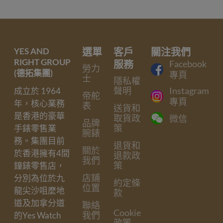
YES AND
選單
客戶
關注我們
RIGHT GROUP
服務
Facebook
勞力
(德拓集團)
專頁
士
隱私權
聲明
Instagram
成立於 1964
帝舵
專頁
年，核心業務
表
送貨和
是香港的豪華
取貨政
微信
品牌
策
手錶零售業
腕錶
務。集團目前
退貨和
關於
於香港擁有4間
退款政
我們
策
鐘錶零售店，
店鋪
分別為位於九
約定條
位置
龍尖沙咀麼地
款
道及加拿分道
聯絡
Cookie
我們
的Yes Watch
政策