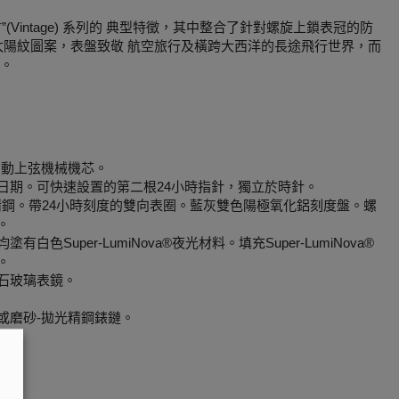
(Vintage) 系列的 典型特徵，其中整合了針對螺旋上鎖表冠的防
太陽紋圖案，表盤致敬 航空旅行及橫跨大西洋的長途飛行世界，而
型。
. 自動上弦機械機芯。
日期。可快速設置的第二根24小時指針，獨立於時針。
光精鋼。帶24小時刻度的雙向表圈。藍灰雙色陽極氧化鋁刻度盤。螺
。
色Super-LumiNova®夜光材料。填充Super-LumiNova®
。
石玻璃表鏡。
或磨砂-拋光精鋼錶鏈。