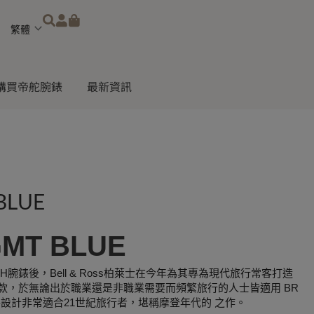
Choose
a
language
購買帝舵腕錶
最新資訊
BLUE
GMT BLUE
T 24H腕錶後，Bell & Ross柏萊士在今年為其專為現代旅行常客打造
款，於無論出於職業還是非職業需要而頻繁旅行的人士皆適用 BR
現代風格設計非常適合21世紀旅行者，堪稱摩登年代的 之作。