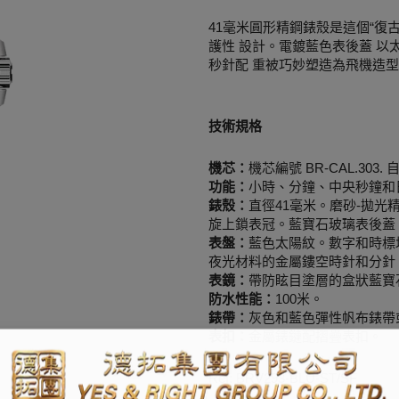
41毫米圓形精鋼錶殼是這個“復古”
護性 設計。電鍍藍色表後蓋 以
秒針配 重被巧妙塑造為飛機造
技術規格
機芯：
機芯編號 BR-CAL.303
功能：
小時、分鐘、中央秒鐘和
錶殼：
直徑41毫米。磨砂-拋
旋上鎖表冠。藍寶石玻璃表後蓋
表盤：
藍色太陽紋。數字和時標均塗有白
夜光材料的金屬鏤空時針和分針
表鏡：
帶防眩目塗層的盒狀藍寶
防水性能：
100米。
錶帶：
灰色和藍色彈性帆布錶帶
表扣：
金屬錶鏈配摺疊表扣。
Ref: BRV293-BLU-ST/SF