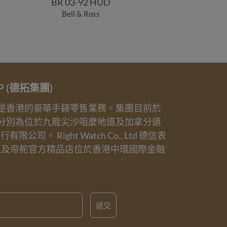
BR 03-92 HUD
Bell & Ross
UP (德拓集團)
業務是香港的豪華手錶零售業務。集團目前於
分別為位於九龍尖沙咀麼地道及加拿分道
誠表行有限公司。 Right Watch Co., Ltd 德信表
以及帝舵官方精品店位於香港中環國際金融
遞交