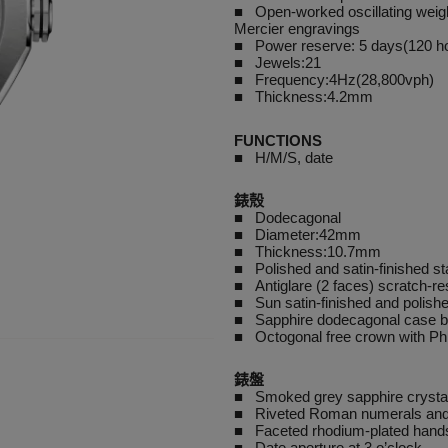
■ Open-worked oscillating weig
Mercier engravings
■ Power reserve: 5 days(120 h
■ Jewels:21
■ Frequency:4Hz(28,800vph)
■ Thickness:4.2mm
FUNCTIONS
■ H/M/S, date
錶殼
■ Dodecagonal
■ Diameter:42mm
■ Thickness:10.7mm
■ Polished and satin-finished st
■ Antiglare (2 faces) scratch-res
■ Sun satin-finished and polishe
■ Sapphire dodecagonal case b
■ Octogonal free crown with Phi
錶盤
■ Smoked grey sapphire crystal
■ Riveted Roman numerals and 
■ Faceted rhodium-plated hand
■ Date aperture at 3 o’clock