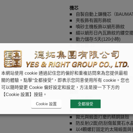
機芯
■ 自製自動上鍊機芯（BAUMATIC 
■ 夾板飾有圓形飾紋
■ 噴砂主機板飾以蝸形飾紋
■ 綴以蝸形日內瓦飾紋的鏤空擺陀，並
■ 動力儲存:5天(120小時)
■ 寶石數:21
■ 頻率:4赫茲(28,800vph)
■ 厚度:4.2毫米
功能
本網站使用 cookie 通過記住您的偏好和重複訪問來為您提供最相
■ 時／分／秒顯示、日期顯示
關的體驗。點擊“全都接受”，即表示您同意使用所有 cookie。您也
可以隨時變更 Cookie 偏好設定和設定，方法是按一下下方的
錶殼
【Cookie 設置】按鈕。
■ 十二邊形
Cookie 設置
全都接受
■ 直徑:42毫米
■ 厚度:10.7毫米
■ 拋光與緞面打磨的精鋼錶殼
■ 防反射(2面)防刮傷藍寶石水
■ 以4顆螺釘固定的太陽緞面