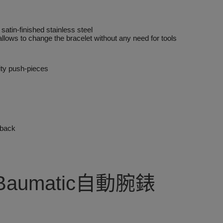
atin-finished stainless steel
lows to change the bracelet without any need for tools
ity push-pieces
 back
aumatic自動腕錶