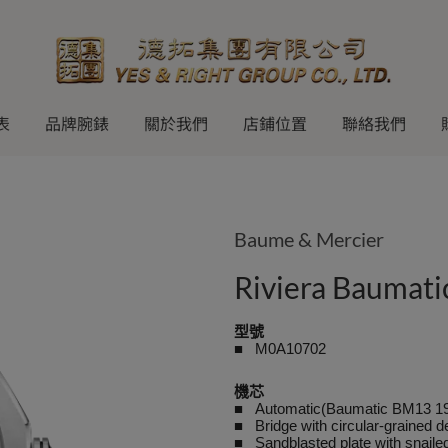
表
品牌腕錶
關於我們
店鋪位置
聯絡我們
Baume & Mercier
Riviera Baumati
型號
■ M0A10702
機芯
■ Automatic(Baumatic BM13 1
■ Bridge with circular-grained d
■ Sandblasted plate with snaile