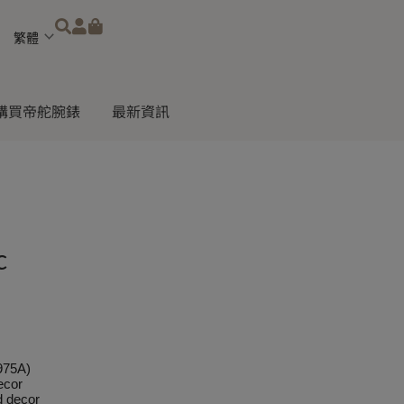
Choose
a
language
購買帝舵腕錶
最新資訊
c
975A)
ecor
d decor