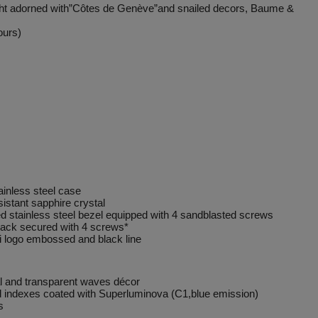
ht adorned with”Côtes de Genève”and snailed decors, Baume &
ours)
ainless steel case
istant sapphire crystal
d stainless steel bezel equipped with 4 sandblasted screws
ack secured with 4 screws*
 logo embossed and black line
 and transparent waves décor
indexes coated with Superluminova (C1,blue emission)
s