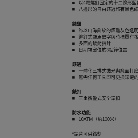
■ 以4顆螺釘固定的十二邊形藍
■ 八邊形的自由錶冠飾有黑色線
錶盤
■ 飾以山海飾紋的煙熏灰色透
■ 鉚釘式羅馬數字與時標覆有夜光
■ 多面的鍍銠指針
■ 日期視窗位於3點鐘位置
錶鏈
■ 一體化三排式拋光與緞面打
■ 無需任何工具即可更換錶鏈
錶扣
■ 三重摺疊式安全錶扣
防水功能
■ 10ATM（約100米）
*錶背可供鐫刻