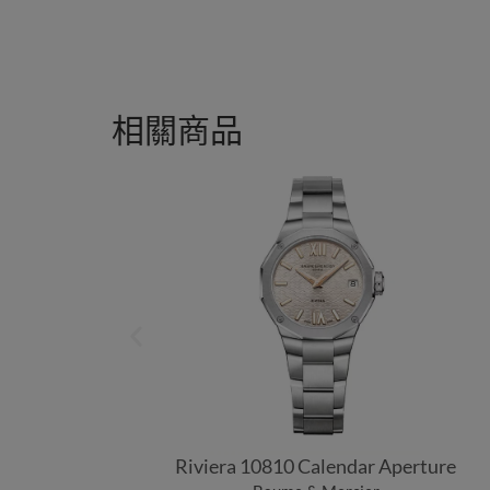
相關商品
Riviera 10810 Calendar Aperture
matic