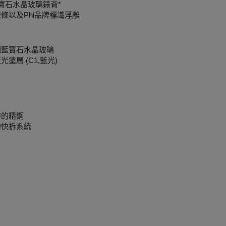
寶石水晶玻璃錶背*
條以及Phi品牌標識浮雕
明藍寶石水晶玻璃
塗層 (C1,藍光)
磨的精鋼
的快拆系統