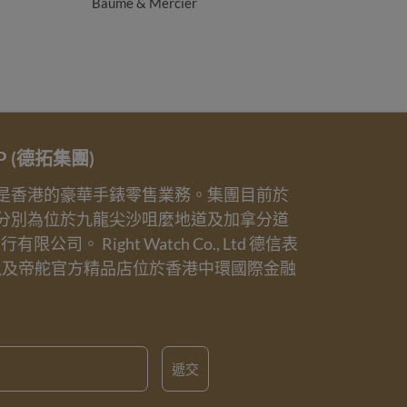
Baume & Mercier
UP (德拓集團)
業務是香港的豪華手錶零售業務。集團目前於
分別為位於九龍尖沙咀麼地道及加拿分道
誠表行有限公司。 Right Watch Co., Ltd 德信表
以及帝舵官方精品店位於香港中環國際金融
遞交