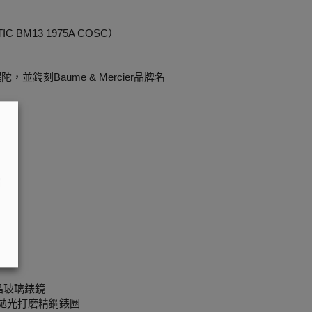
BM13 1975A COSC）
鐫刻Baume & Mercier品牌名
窗
晶玻璃錶鏡
與拋光打磨精鋼錶圈