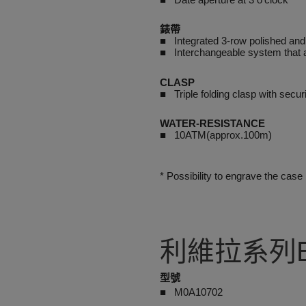
錶帶
■ Integrated 3-row polished and s
■ Interchangeable system that al
CLASP
■
Triple folding clasp with secur
WATER-RESISTANCE
■ 10ATM(approx.100m)
* Possibility to engrave the case
利維拉系列B
型號
■ M0A10702