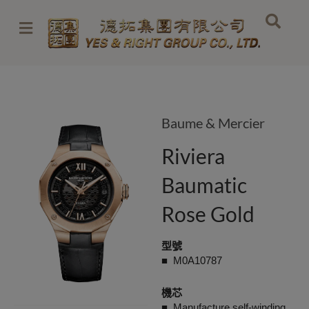
Skip
to
content
Baume & Mercier
Riviera
Baumatic
Rose Gold
型號
■ M0A10787
機芯
■ Manufacture self-winding