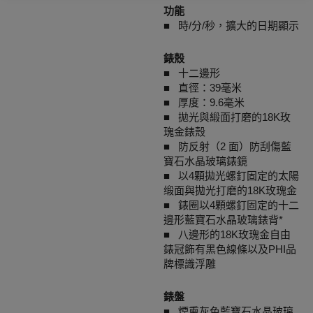
功能
■ 時/分/秒，擴大的日期顯示
錶殼
■ 十二邊形
■ 直徑：39毫米
■ 厚度：9.6毫米
■ 拋光與緞面打磨的18K玫
瑰金錶殼
■ 防反射（2 面）防刮傷藍
寶石水晶玻璃錶鏡
■ 以4顆拋光螺釘固定的太陽
缎面與拋光打磨的18K玫瑰金
■ 錶圈以4顆螺釘固定的十二
邊形藍寶石水晶玻璃錶背*
■ 八邊形的18K玫瑰金自由
錶冠飾有黑色線條以及PHI品
牌標識浮雕
錶盤
■ 煙熏灰色藍寶石水晶玻璃