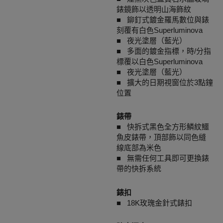
錶鏡飾以透明山海飾紋
■ 鉚釘式鍍金羅馬數位與錶
刻覆有白色Superluminova
■ 夜光塗層（藍光）
■ 多面的鍍金指標，時/分指
標覆以白色Superluminova
■ 夜光塗層（藍光）
■ 擴大的日期視窗位於3點鐘
位置
錶帶
■ 快拆式黑色全方形鱗紋鱷
魚皮錶帶，頂部飾以同色縫
線底部為米色
■ 無需任何工具即可更換錶
帶的快拆系統
錶扣
■ 18K玫瑰金針式錶扣