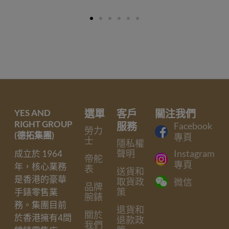
YES AND
選單
客戶
關注我們
RIGHT GROUP
服務
Facebook
勞力
(德拓集團)
專頁
士
隱私權
聲明
Instagram
成立於 1964
帝舵
專頁
年，核心業務
表
送貨和
是香港的豪華
取貨政
微信
品牌
策
手錶零售業
腕錶
務。集團目前
退貨和
關於
於香港擁有4間
退款政
我們