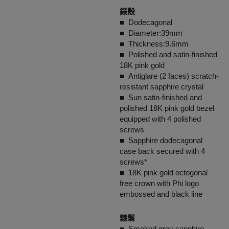
錶殼
■ Dodecagonal
■ Diameter:39mm
■ Thickness:9.6mm
■ Polished and satin-finished
18K pink gold
■ Antiglare (2 faces) scratch-
resistant sapphire crystal
■ Sun satin-finished and
polished 18K pink gold bezel
equipped with 4 polished
screws
■ Sapphire dodecagonal
case back secured with 4
screws*
■ 18K pink gold octogonal
free crown with Phi logo
embossed and black line
錶盤
■ Smoked grey sapphire