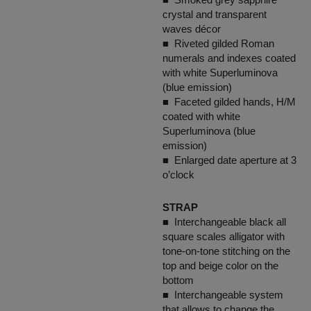
crystal and transparent
waves décor
■ Riveted gilded Roman
numerals and indexes coated
with white Superluminova
(blue emission)
■ Faceted gilded hands, H/M
coated with white
Superluminova (blue
emission)
■ Enlarged date aperture at 3
o’clock
STRAP
■ Interchangeable black all
square scales alligator with
tone-on-tone stitching on the
top and beige color on the
bottom
■ Interchangeable system
that allows to change the