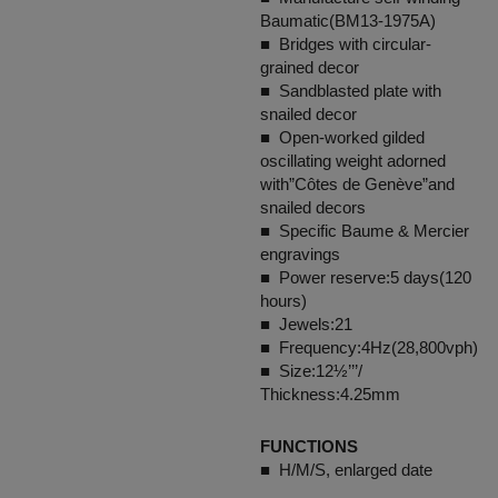
Baumatic(BM13-1975A)
■ Bridges with circular-
grained decor
■ Sandblasted plate with
snailed decor
■ Open-worked gilded
oscillating weight adorned
with”Côtes de Genève”and
snailed decors
■ Specific Baume & Mercier
engravings
■ Power reserve:5 days(120
hours)
■ Jewels:21
■ Frequency:4Hz(28,800vph)
■ Size:12½’’’/
Thickness:4.25mm
FUNCTIONS
■ H/M/S, enlarged date