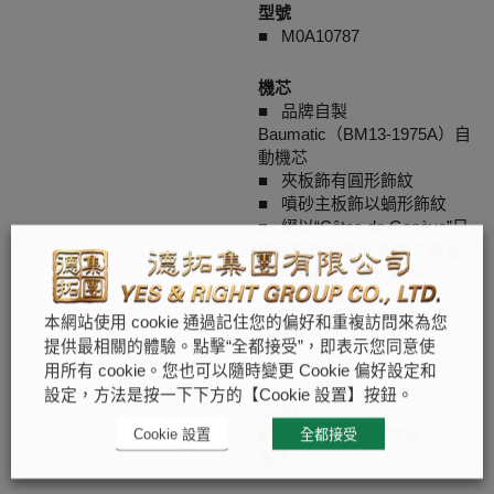
型號
■ M0A10787
機芯
■ 品牌自製
Baumatic（BM13-1975A）自
動機芯
■ 夾板飾有圓形飾紋
■ 噴砂主板飾以蝸形飾紋
■ 綴以“Côtes de Genève”日
內瓦飾紋和蝸形飾紋的 鍍金
鏤空擺陀，鐫刻Baume &
Mercier品牌名
■ 動力儲存：5天（120小
本網站使用 cookie 通過記住您的偏好和重複訪問來為您
時）
提供最相關的體驗。點擊“全都接受”，即表示您同意使
■ 寶石數：21
用所有 cookie。您也可以隨時變更 Cookie 偏好設定和
■ 頻率：4赫茲（28,800次/
設定，方法是按一下下方的【Cookie 設置】按鈕。
小時）
Cookie 設置
全都接受
■ 尺寸：12 1/2”’/厚度：4.25
毫米