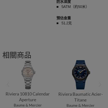
防水深度
■ 5ATM（約50米）
預估金重
■ 51.2克
相關商品
Riviera 10810 Calendar
Riviera Baumatic Acier-
Aperture
Titane
Baume & Mercier
Baume & Mercier