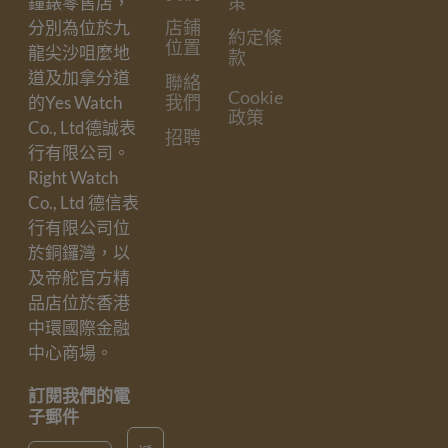
策
鐘錶零售店，
店鋪
分別為位於九
約定條
位置
龍尖沙咀麼地
款
道及加拿分道
聯絡
Cookie
我們
的Yes Watch
政策
Co., Ltd德誠表
招聘
行有限公司。
Right Watch
Co., Ltd 德信表
行有限公司位
於銅鑼灣，以
及帝舵官方精
品店位於香港
中環國際金融
中心商場。
訂閱我們的電
子郵件
Email