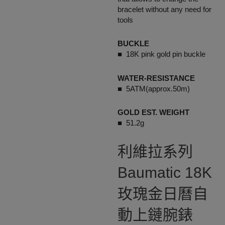
bracelet without any need for
tools
BUCKLE
■ 18K pink gold pin buckle
WATER-RESISTANCE
■ 5ATM(approx.50m)
GOLD EST. WEIGHT
■ 51.2g
利維拉系列
Baumatic 18K
玫瑰金日曆自
動上鏈腕錶